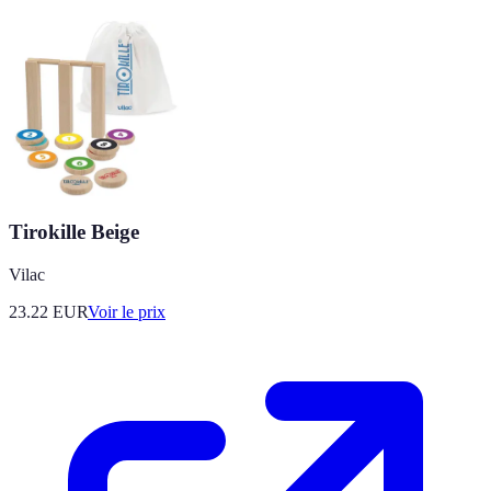
Tirokille Beige
Vilac
23.22
EUR
Voir le prix