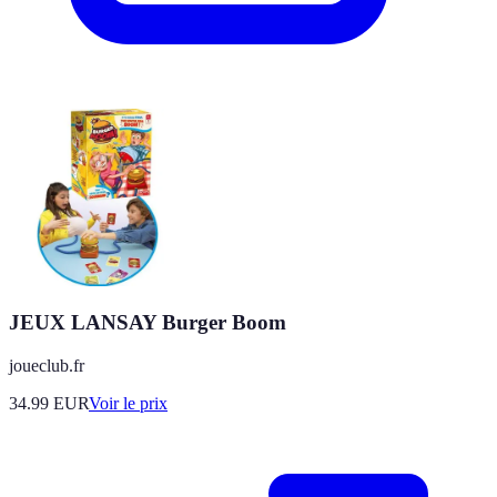
JEUX LANSAY Burger Boom
joueclub.fr
34.99
EUR
Voir le prix