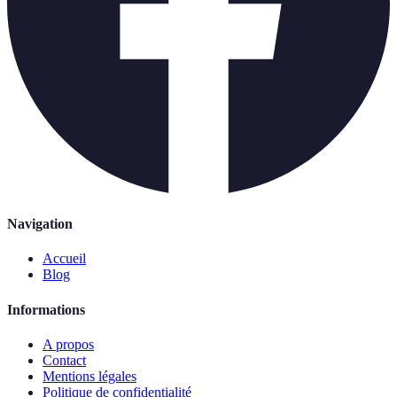
Navigation
Accueil
Blog
Informations
A propos
Contact
Mentions légales
Politique de confidentialité