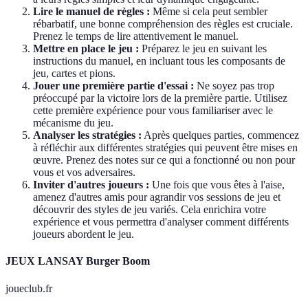
Lire le manuel de règles :
Même si cela peut sembler
rébarbatif, une bonne compréhension des règles est cruciale.
Prenez le temps de lire attentivement le manuel.
Mettre en place le jeu :
Préparez le jeu en suivant les
instructions du manuel, en incluant tous les composants de
jeu, cartes et pions.
Jouer une première partie d'essai :
Ne soyez pas trop
préoccupé par la victoire lors de la première partie. Utilisez
cette première expérience pour vous familiariser avec le
mécanisme du jeu.
Analyser les stratégies :
Après quelques parties, commencez
à réfléchir aux différentes stratégies qui peuvent être mises en
œuvre. Prenez des notes sur ce qui a fonctionné ou non pour
vous et vos adversaires.
Inviter d'autres joueurs :
Une fois que vous êtes à l'aise,
amenez d'autres amis pour agrandir vos sessions de jeu et
découvrir des styles de jeu variés. Cela enrichira votre
expérience et vous permettra d'analyser comment différents
joueurs abordent le jeu.
JEUX LANSAY Burger Boom
joueclub.fr