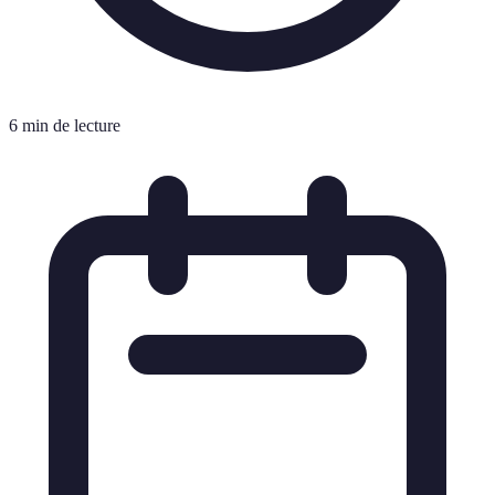
6 min de lecture