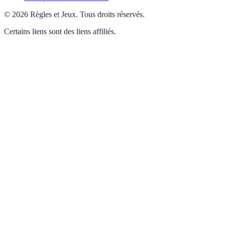
©
2026
Règles et Jeux
.
Tous droits réservés.
Certains liens sont des liens affiliés.