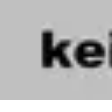
Règles et Jeux
Jeux de société
Astuces et conseils
Création de Jeux
Jeux de Cartes
Créa
Règles et Jeux