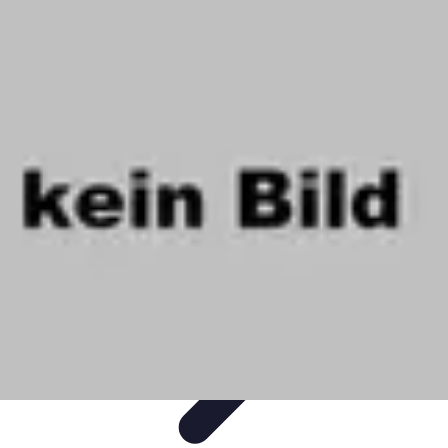
Règles et Jeux
Jeux de société
Astuces et conseils
Création de Jeux
Jeux de
Cartes
Création de jeux
Règles et Jeux