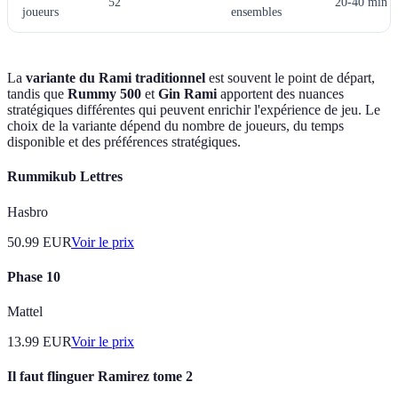
52
20-40 min
joueurs
ensembles
La
variante du Rami traditionnel
est souvent le point de départ,
tandis que
Rummy 500
et
Gin Rami
apportent des nuances
stratégiques différentes qui peuvent enrichir l'expérience de jeu. Le
choix de la variante dépend du nombre de joueurs, du temps
disponible et des préférences stratégiques.
Rummikub Lettres
Hasbro
50.99
EUR
Voir le prix
Phase 10
Mattel
13.99
EUR
Voir le prix
Il faut flinguer Ramirez tome 2