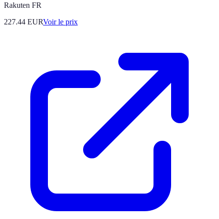
Rakuten FR
227.44
EUR
Voir le prix