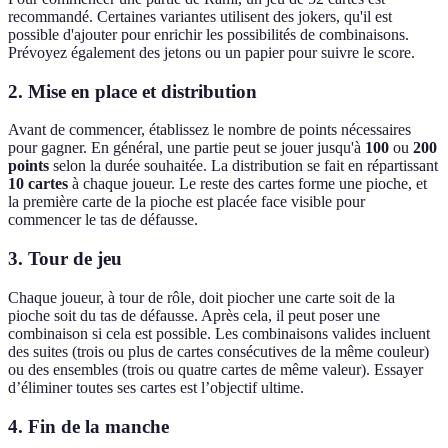
recommandé. Certaines variantes utilisent des jokers, qu'il est
possible d'ajouter pour enrichir les possibilités de combinaisons.
Prévoyez également des jetons ou un papier pour suivre le score.
2. Mise en place et distribution
Avant de commencer, établissez le nombre de points nécessaires
pour gagner. En général, une partie peut se jouer jusqu'à
100
ou
200
points
selon la durée souhaitée. La distribution se fait en répartissant
10 cartes
à chaque joueur. Le reste des cartes forme une pioche, et
la première carte de la pioche est placée face visible pour
commencer le tas de défausse.
3. Tour de jeu
Chaque joueur, à tour de rôle, doit piocher une carte soit de la
pioche soit du tas de défausse. Après cela, il peut poser une
combinaison si cela est possible. Les combinaisons valides incluent
des suites (trois ou plus de cartes consécutives de la même couleur)
ou des ensembles (trois ou quatre cartes de même valeur). Essayer
d’éliminer toutes ses cartes est l’objectif ultime.
4. Fin de la manche