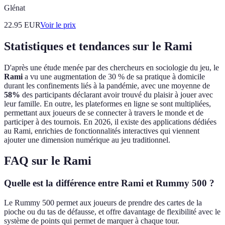
Glénat
22.95
EUR
Voir le prix
Statistiques et tendances sur le Rami
D'après une étude menée par des chercheurs en sociologie du jeu, le
Rami
a vu une augmentation de 30 % de sa pratique à domicile
durant les confinements liés à la pandémie, avec une moyenne de
58%
des participants déclarant avoir trouvé du plaisir à jouer avec
leur famille. En outre, les plateformes en ligne se sont multipliées,
permettant aux joueurs de se connecter à travers le monde et de
participer à des tournois. En 2026, il existe des applications dédiées
au Rami, enrichies de fonctionnalités interactives qui viennent
ajouter une dimension numérique au jeu traditionnel.
FAQ sur le Rami
Quelle est la différence entre Rami et Rummy 500 ?
Le Rummy 500 permet aux joueurs de prendre des cartes de la
pioche ou du tas de défausse, et offre davantage de flexibilité avec le
système de points qui permet de marquer à chaque tour.