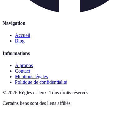
Navigation
Accueil
Blog
Informations
A propos
Contact
Mentions légales
Politique de confidentialité
©
2026
Règles et Jeux
.
Tous droits réservés.
Certains liens sont des liens affiliés.