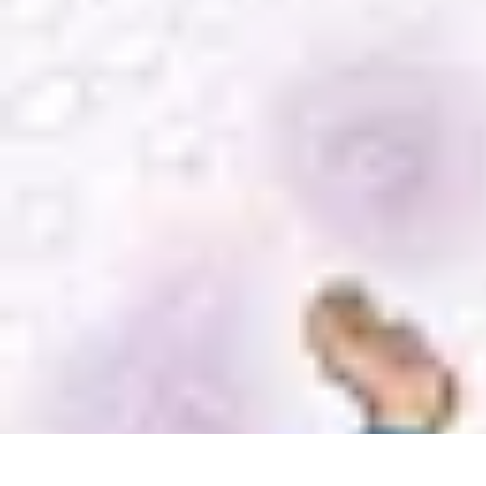
Règles et Jeux
Jeux de société
Astuces et conseils
Création de Jeux
Jeux de Cartes
Créa
Règles et Jeux