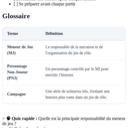
[ ] Se préparer avant chaque partie
Glossaire
Terme
Définition
Meneur de Jeu
Le responsable de la narration et de
(MJ)
l'organisation du jeu de rôle.
Personnage
Un personnage contrôlé par le MJ pour
Non-Joueur
enrichir l'histoire.
(PNJ)
Une série de scénarios liés, formant une
Campagne
histoire plus vaste dans un jeu de rôle.
>
🧠 Quiz rapide :
Quelle est la principale responsabilité du meneur
de jeu ?