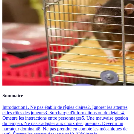
Sommaire
Introduction
1. Ne pas établir de règles claires
2. Ignorer les attentes
et les rôles des joueurs
3. Surcharge d'informations ou de détails
4.
Omettre les interactions entre personnages
5. Une mauvaise gestion
du temps
6. Ne pas s'adapter aux choix des joueurs
7. Devenir un
narrateur dominant
8. Ne pas prendre en compte les mécaniques de