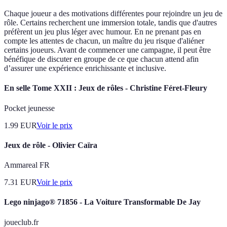
Chaque joueur a des motivations différentes pour rejoindre un jeu de
rôle. Certains recherchent une immersion totale, tandis que d'autres
préfèrent un jeu plus léger avec humour. En ne prenant pas en
compte les attentes de chacun, un maître du jeu risque d'aliéner
certains joueurs. Avant de commencer une campagne, il peut être
bénéfique de discuter en groupe de ce que chacun attend afin
d’assurer une expérience enrichissante et inclusive.
En selle Tome XXII : Jeux de rôles - Christine Féret-Fleury
Pocket jeunesse
1.99
EUR
Voir le prix
Jeux de rôle - Olivier Caïra
Ammareal FR
7.31
EUR
Voir le prix
Lego ninjago® 71856 - La Voiture Transformable De Jay
joueclub.fr