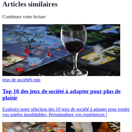
Articles similaires
Continuez votre lecture
jeux de société
6
min
Top 10 des jeux de société à adapter pour plus de
plaisir
Explorez notre sélection des 10 jeux de société à adapter pour rendre
vos soirées inoubliables. Personnalisez vos expériences !