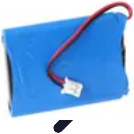
Règles et Jeux
Jeux de société
Astuces et conseils
Création de Jeux
Jeux de
Cartes
Création de jeux
Règles et Jeux