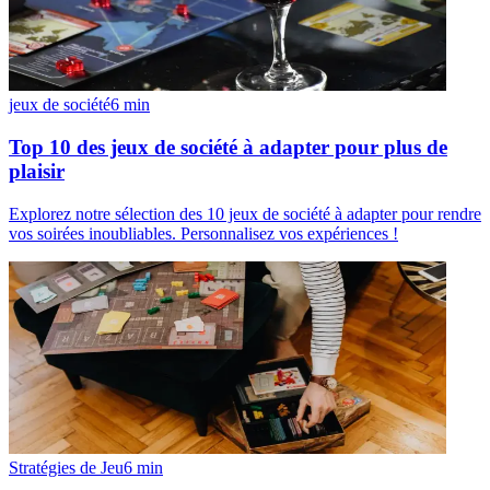
jeux de société
6
min
Top 10 des jeux de société à adapter pour plus de
plaisir
Explorez notre sélection des 10 jeux de société à adapter pour rendre
vos soirées inoubliables. Personnalisez vos expériences !
Stratégies de Jeu
6
min