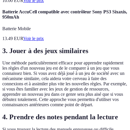
10.00
EUR
Voir le prix
Batterie AccuCell compatible avec contrôleur Sony PS3 Sixaxis,
950mAh
Batterie Mobile
13.49
EUR
Voir le prix
3. Jouer à des jeux similaires
Une méthode particulièrement efficace pour apprendre rapidement
les règles d'un nouveau jeu est de le comparer à un jeu que vous
connaissez bien. Si vous avez déjà joué à un jeu de société avec un
mécanisme similaire, cela aidera votre cerveau à faire des
connexions et à assimiler plus vite les nouvelles règles. Par exemple,
si vous êtes familier avec les jeux de gestion de ressources,
apprendre un nouveau jeu dans ce genre sera plus aisé que si vous
débutez totalement. Cette approche vous permettra d'utiliser vos
connaissances antérieures comme point de départ.
4. Prendre des notes pendant la lecture
Si vous trouvez la lecture des manuels ennuyeuse ou difficile,