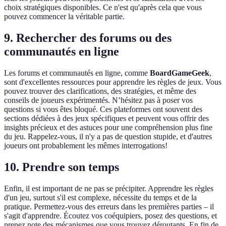
choix stratégiques disponibles. Ce n'est qu'après cela que vous
pouvez commencer la véritable partie.
9. Rechercher des forums ou des
communautés en ligne
Les forums et communautés en ligne, comme
BoardGameGeek
,
sont d'excellentes ressources pour apprendre les règles de jeux. Vous
pouvez trouver des clarifications, des stratégies, et même des
conseils de joueurs expérimentés. N’hésitez pas à poser vos
questions si vous êtes bloqué. Ces plateformes ont souvent des
sections dédiées à des jeux spécifiques et peuvent vous offrir des
insights précieux et des astuces pour une compréhension plus fine
du jeu. Rappelez-vous, il n'y a pas de question stupide, et d'autres
joueurs ont probablement les mêmes interrogations!
10. Prendre son temps
Enfin, il est important de ne pas se précipiter. Apprendre les règles
d'un jeu, surtout s'il est complexe, nécessite du temps et de la
pratique. Permettez-vous des erreurs dans les premières parties – il
s'agit d'apprendre. Écoutez vos coéquipiers, posez des questions, et
prenez note des mécanismes que vous trouvez déroutants. En fin de