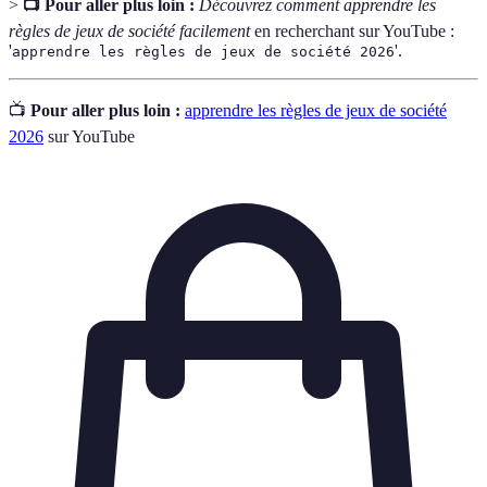
>
📺 Pour aller plus loin :
Découvrez comment apprendre les
règles de jeux de société facilement
en recherchant sur YouTube :
'
'.
apprendre les règles de jeux de société 2026
📺
Pour aller plus loin :
apprendre les règles de jeux de société
2026
sur YouTube