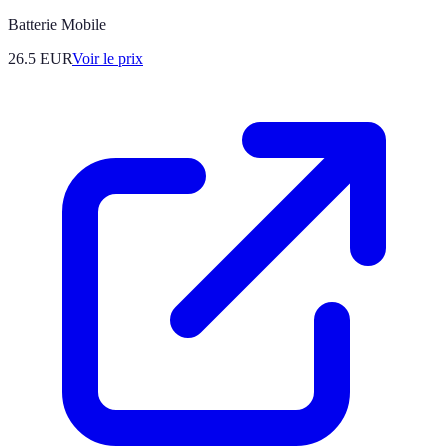
Batterie Mobile
26.5
EUR
Voir le prix