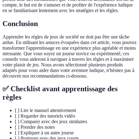
compte, le but est de s'amuser et de profiter de l'expérience ludique
en se familiarisant lentement avec les stratégies et les règles.
Conclusion
Apprendre les règles de jeux de société ne doit pas être une tâche
ardue. En utilisant les astuces évoquées dans cet article, vous pouvez
transformer l'apprentissage en une expérience plus agréable et moins
stressante. Que vous soyez un joueur novice ou expérimenté, ces
conseils vous aideront à naviguer à travers les règles et à maximiser
votre plaisir de jeu. Nous avons sélectionné plusieurs produits
adaptés pour vous aider dans votre aventure ludique, n'hésitez pas à
découvrir nos recommandations ci-dessous.
✅ Checklist avant apprentissage des
règles
[ ] Lire le manuel attentivement
[ ] Regarder des tutoriels vidéo
[ ] Comparer avec des jeux similaires
[ ] Prendre des notes
[ ] Expliquer à un autre joueur
[ ] Pratiquer avec des jeux courts