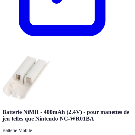
Batterie NiMH - 400mAh (2.4V) - pour manettes de
jeu telles que Nintendo NC-WR01BA
Batterie Mobile