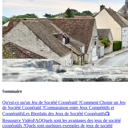
Sommaire
Qu'est-ce qu'un Jeu de Société Coopératif ?
Comment Choisir un Jeu
de Société Coopératif ?
Comparaison entre Jeux Compétitifs et
Coopératifs
Les Bienfaits des Jeux de Société Coopératifs
📺
Ressource Vidéo
FAQ
Quels sont les avantages des jeux de société
coopératifs ?
Quels sont quelques exemples de jeux de société