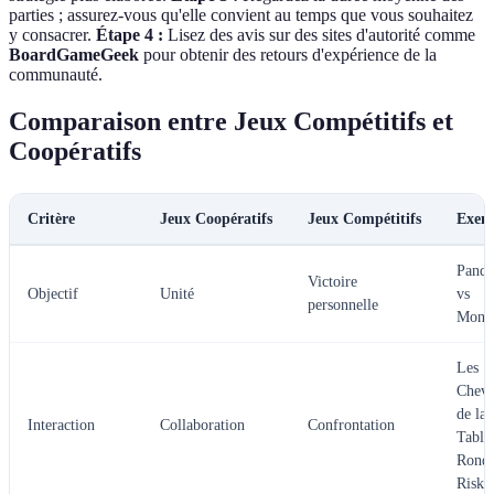
parties ; assurez-vous qu'elle convient au temps que vous souhaitez
y consacrer.
Étape 4 :
Lisez des avis sur des sites d'autorité comme
BoardGameGeek
pour obtenir des retours d'expérience de la
communauté.
Comparaison entre Jeux Compétitifs et
Coopératifs
Critère
Jeux Coopératifs
Jeux Compétitifs
Exem
Pand
Victoire
Objectif
Unité
vs
personnelle
Mono
Les
Cheva
de la
Interaction
Collaboration
Confrontation
Table
Ronde
Risk