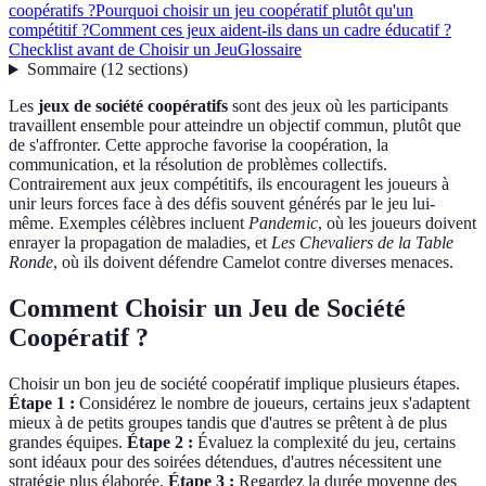
coopératifs ?
Pourquoi choisir un jeu coopératif plutôt qu'un
compétitif ?
Comment ces jeux aident-ils dans un cadre éducatif ?
Checklist avant de Choisir un Jeu
Glossaire
Sommaire
(
12
sections
)
Les
jeux de société coopératifs
sont des jeux où les participants
travaillent ensemble pour atteindre un objectif commun, plutôt que
de s'affronter. Cette approche favorise la coopération, la
communication, et la résolution de problèmes collectifs.
Contrairement aux jeux compétitifs, ils encouragent les joueurs à
unir leurs forces face à des défis souvent générés par le jeu lui-
même. Exemples célèbres incluent
Pandemic
, où les joueurs doivent
enrayer la propagation de maladies, et
Les Chevaliers de la Table
Ronde
, où ils doivent défendre Camelot contre diverses menaces.
Comment Choisir un Jeu de Société
Coopératif ?
Choisir un bon jeu de société coopératif implique plusieurs étapes.
Étape 1 :
Considérez le nombre de joueurs, certains jeux s'adaptent
mieux à de petits groupes tandis que d'autres se prêtent à de plus
grandes équipes.
Étape 2 :
Évaluez la complexité du jeu, certains
sont idéaux pour des soirées détendues, d'autres nécessitent une
stratégie plus élaborée.
Étape 3 :
Regardez la durée moyenne des