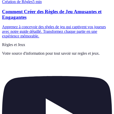
Création de Règles
5
min
Comment Créer des Règles de Jeu Amusantes et
Engagantes
Apprenez à concevoir des règles de jeu qui captivent vos joueurs
avec notre guide détaillé. Transformez chaque partie en une
expérience mémorable.
Règles et Jeux
Votre source d'information pour tout savoir sur
regles et jeux
.