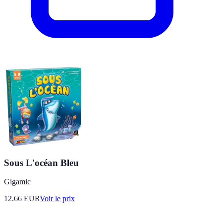
Sous L'océan Bleu
Gigamic
12.66
EUR
Voir le prix