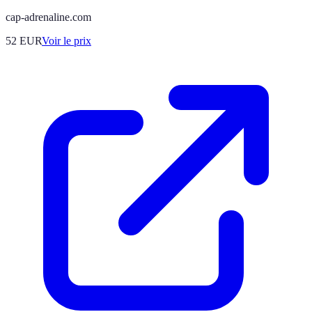
cap-adrenaline.com
52
EUR
Voir le prix