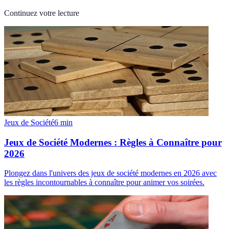
Continuez votre lecture
Jeux de Société
6
min
Jeux de Société Modernes : Règles à Connaître pour
2026
Plongez dans l'univers des jeux de société modernes en 2026 avec
les règles incontournables à connaître pour animer vos soirées.