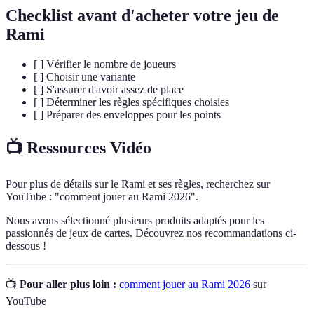
Checklist avant d'acheter votre jeu de
Rami
[ ] Vérifier le nombre de joueurs
[ ] Choisir une variante
[ ] S'assurer d'avoir assez de place
[ ] Déterminer les règles spécifiques choisies
[ ] Préparer des enveloppes pour les points
📺 Ressources Vidéo
Pour plus de détails sur le Rami et ses règles, recherchez sur
YouTube : "comment jouer au Rami 2026".
Nous avons sélectionné plusieurs produits adaptés pour les
passionnés de jeux de cartes. Découvrez nos recommandations ci-
dessous !
📺
Pour aller plus loin :
comment jouer au Rami 2026
sur
YouTube