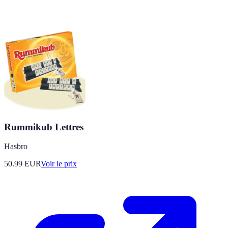
Rummikub Lettres
Hasbro
50.99
EUR
Voir le prix