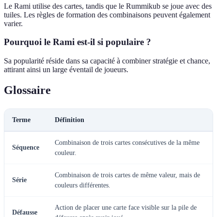
Le Rami utilise des cartes, tandis que le Rummikub se joue avec des
tuiles. Les règles de formation des combinaisons peuvent également
varier.
Pourquoi le Rami est-il si populaire ?
Sa popularité réside dans sa capacité à combiner stratégie et chance,
attirant ainsi un large éventail de joueurs.
Glossaire
Terme
Définition
Combinaison de trois cartes consécutives de la même
Séquence
couleur.
Combinaison de trois cartes de même valeur, mais de
Série
couleurs différentes.
Action de placer une carte face visible sur la pile de
Défausse