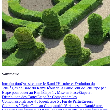
Sommaire
Introduction
Qu'est-ce que le Rami ?
Histoire et Évolution du
Jeu
Règles de Base du Rami
Début de la Partie
Tour de Jeu
Étape par
Étape pour Jouer au Rami
Étape 1 : Mise en Place
Étape 2 :
Distribution des Cartes
Étape 3 : Comprendre les
Combinaisons
Étape 4 : Jouer
Étape 5 : Fin de Partie
Erreurs
Courantes à Éviter
Tableau Comparatif : Variantes du Rami
Autres