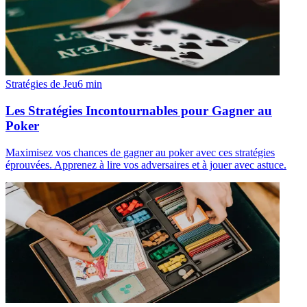
Stratégies de Jeu
6
min
Les Stratégies Incontournables pour Gagner au
Poker
Maximisez vos chances de gagner au poker avec ces stratégies
éprouvées. Apprenez à lire vos adversaires et à jouer avec astuce.