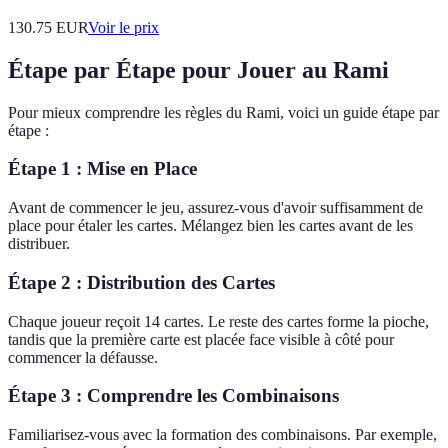
130.75
EUR
Voir le prix
Étape par Étape pour Jouer au Rami
Pour mieux comprendre les règles du Rami, voici un guide étape par
étape :
Étape 1 : Mise en Place
Avant de commencer le jeu, assurez-vous d'avoir suffisamment de
place pour étaler les cartes. Mélangez bien les cartes avant de les
distribuer.
Étape 2 : Distribution des Cartes
Chaque joueur reçoit 14 cartes. Le reste des cartes forme la pioche,
tandis que la première carte est placée face visible à côté pour
commencer la défausse.
Étape 3 : Comprendre les Combinaisons
Familiarisez-vous avec la formation des combinaisons. Par exemple,