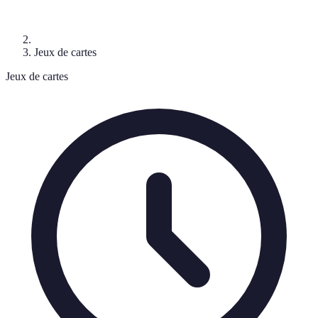
Jeux de cartes
Jeux de cartes