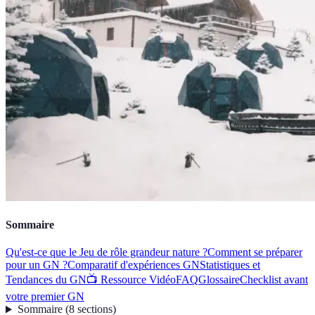
Sommaire
Qu'est-ce que le Jeu de rôle grandeur nature ?
Comment se préparer
pour un GN ?
Comparatif d'expériences GN
Statistiques et
Tendances du GN
📺 Ressource Vidéo
FAQ
Glossaire
Checklist avant
votre premier GN
Sommaire
(
8
sections
)