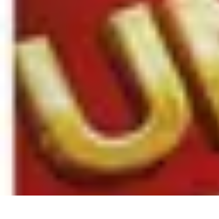
Règles et Jeux
Jeux de société
Astuces et conseils
Création de Jeux
Jeux de Cartes
Créa
Règles et Jeux