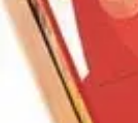
Règles et Jeux
Jeux de société
Astuces et conseils
Création de Jeux
Jeux de Cartes
Créa
Règles et Jeux