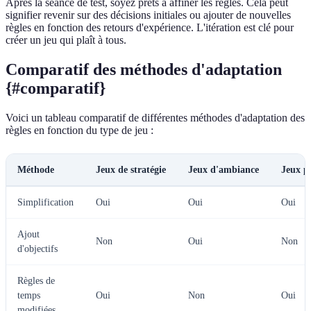
Après la séance de test, soyez prêts à affiner les règles. Cela peut
signifier revenir sur des décisions initiales ou ajouter de nouvelles
règles en fonction des retours d'expérience. L'itération est clé pour
créer un jeu qui plaît à tous.
Comparatif des méthodes d'adaptation
{#comparatif}
Voici un tableau comparatif de différentes méthodes d'adaptation des
règles en fonction du type de jeu :
Méthode
Jeux de stratégie
Jeux d'ambiance
Jeux p
Simplification
Oui
Oui
Oui
Ajout
Non
Oui
Non
d'objectifs
Règles de
temps
Oui
Non
Oui
modifiées