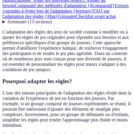
modifications
4. Tester les nouvelles règles
5. Ajuster au
besoin
Comparatif des méthodes d'adaptation {#comparatif}
Erreurs
courantes à éviter lors de l'adaptation {#erreurs}
FAQ sur
l'adaptation des règles {#faq}
Glossaire
Checklist avant achat
Sommaire
(
13
sections
)
L'adaptation des règles des jeux de société consiste à modifier ou à
ajuster les règles de jeu originales pour répondre aux besoins et aux
préférences spécifiques d'un groupe de joueurs. Cette approche
permet d'améliorer l'expérience ludique, de renforcer l'engagement
des participants et de rendre le jeu plus agréable. Dans un contexte
où de nombreux jeux sont conçus pour une diversité de joueurs, il
est essentiel de personnaliser les règles pour mieux s'adapter à des
conditions de jeu uniques.
Pourquoi adapter les règles?
L'une des raisons principales de l'adaptation des règles réside dans la
variation de l'expérience de jeu en fonction des joueurs. Par
exemple, si un groupe composé de joueurs expérimentés se réunit, il
pourrait être intéressant d'ajouter des éléments de stratégie plus
complexes. Inversement, pour un groupe de débutants ou d'enfants,
simplifier les règles peut rendre l'apprentissage plus fluide et moins
intimidant.