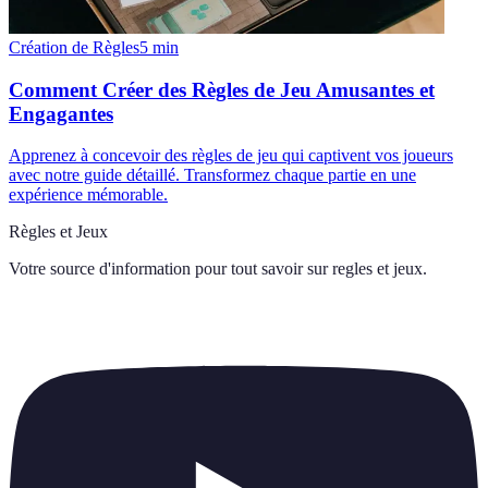
Création de Règles
5
min
Comment Créer des Règles de Jeu Amusantes et
Engagantes
Apprenez à concevoir des règles de jeu qui captivent vos joueurs
avec notre guide détaillé. Transformez chaque partie en une
expérience mémorable.
Règles et Jeux
Votre source d'information pour tout savoir sur
regles et jeux
.