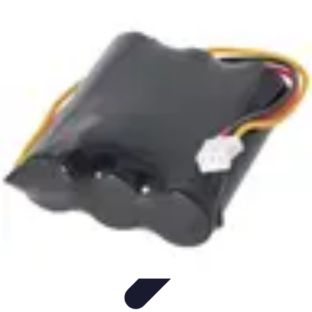
Règles et Jeux
Jeux de société
Astuces et conseils
Création de Jeux
Jeux de
Cartes
Création de jeux
Règles et Jeux