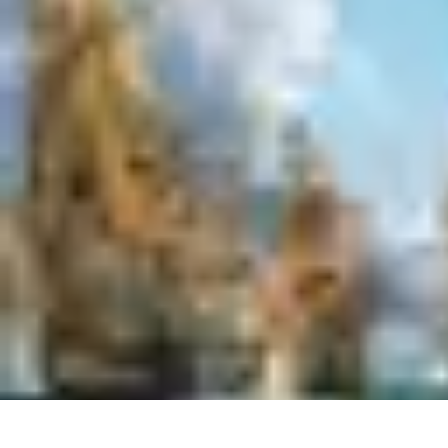
Règles et Jeux
Jeux de société
Astuces et conseils
Création de Jeux
Jeux de Cartes
Créa
Règles et Jeux