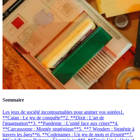
Sommaire
Les jeux de société incontournables pour animer vos soirées
1.
**Catan : Le jeu de conquête**
2. **Dixit : L'art de
l'imagination**
3. **Pandemic : L'unité face aux crises**
4.
**Carcassonne : Montée stratégique**
5. **7 Wonders : Stratégie à
travers les âges**
6. **Codenames : Un jeu de mots et d'esprit**
7.