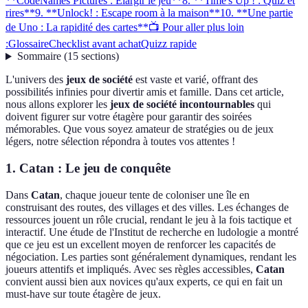
**CodeNames Pictures : Élargir le jeu**
8. **Time's Up ! : Quiz et
rires**
9. **Unlock! : Escape room à la maison**
10. **Une partie
de Uno : La rapidité des cartes**
📺 Pour aller plus loin
:
Glossaire
Checklist avant achat
Quizz rapide
Sommaire
(
15
sections
)
L'univers des
jeux de société
est vaste et varié, offrant des
possibilités infinies pour divertir amis et famille. Dans cet article,
nous allons explorer les
jeux de société incontournables
qui
doivent figurer sur votre étagère pour garantir des soirées
mémorables. Que vous soyez amateur de stratégies ou de jeux
légers, notre sélection répondra à toutes vos attentes !
1.
Catan : Le jeu de conquête
Dans
Catan
, chaque joueur tente de coloniser une île en
construisant des routes, des villages et des villes. Les échanges de
ressources jouent un rôle crucial, rendant le jeu à la fois tactique et
interactif. Une étude de l'Institut de recherche en ludologie a montré
que ce jeu est un excellent moyen de renforcer les capacités de
négociation. Les parties sont généralement dynamiques, rendant les
joueurs attentifs et impliqués. Avec ses règles accessibles,
Catan
convient aussi bien aux novices qu'aux experts, ce qui en fait un
must-have sur toute étagère de jeux.