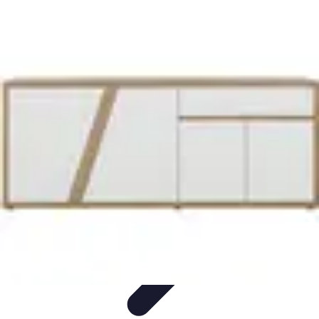
Règles et Jeux
Jeux de société
Astuces et conseils
Création de Jeux
Jeux de
Cartes
Création de jeux
Règles et Jeux