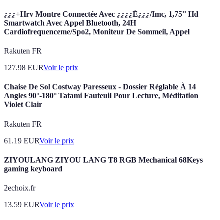
¿¿¿+Hrv Montre Connectée Avec ¿¿¿¿É¿¿¿/Imc, 1,75'' Hd
Smartwatch Avec Appel Bluetooth, 24H
Cardiofrequenceme/Spo2, Moniteur De Sommeil, Appel
Rakuten FR
127.98
EUR
Voir le prix
Chaise De Sol Costway Paresseux - Dossier Réglable À 14
Angles 90°-180° Tatami Fauteuil Pour Lecture, Méditation
Violet Clair
Rakuten FR
61.19
EUR
Voir le prix
ZIYOULANG ZIYOU LANG T8 RGB Mechanical 68Keys
gaming keyboard
2echoix.fr
13.59
EUR
Voir le prix