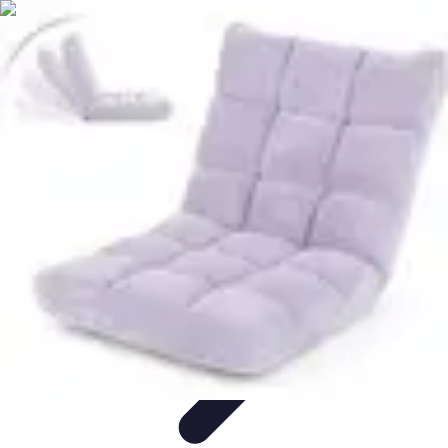
Règles et Jeux
Jeux de société
Astuces et conseils
Création de Jeux
Jeux de
Cartes
Création de jeux
Règles et Jeux