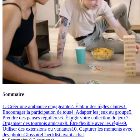
Sommaire
1. Créer une ambiance engageante
2. Établir des règles claires
3.
Encourager la participation de tous
4. Adapter les jeux au groupe
5.
Prendre des pauses régulières
6. Élargir votre collection de jeux
7.
Organiser des tournois amicaux
8. Être flexible avec les règles
9.
Utiliser des extensions ou variantes
10. Capturer les moments avec
des photos
Glossaire
Checklist avant achat