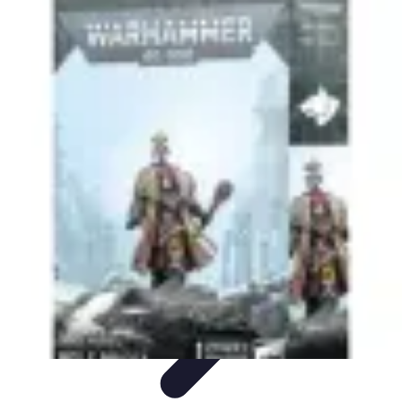
Règles et Jeux
Jeux de société
Astuces et conseils
Création de Jeux
Jeux de
Cartes
Création de jeux
Règles et Jeux