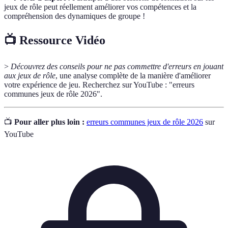
jeux de rôle peut réellement améliorer vos compétences et la
compréhension des dynamiques de groupe !
📺 Ressource Vidéo
>
Découvrez des conseils pour ne pas commettre d'erreurs en jouant
aux jeux de rôle
, une analyse complète de la manière d'améliorer
votre expérience de jeu. Recherchez sur YouTube : "erreurs
communes jeux de rôle 2026".
📺
Pour aller plus loin :
erreurs communes jeux de rôle 2026
sur
YouTube