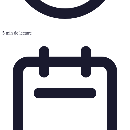
5 min de lecture