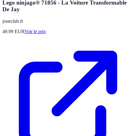
Lego ninjago® 71856 - La Voiture Transformable
De Jay
joueclub.fr
49.99
EUR
Voir le prix