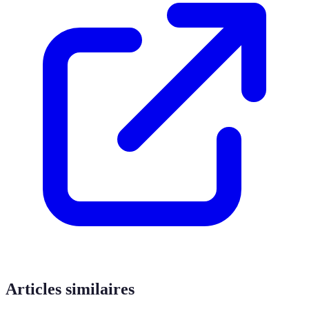
Articles similaires