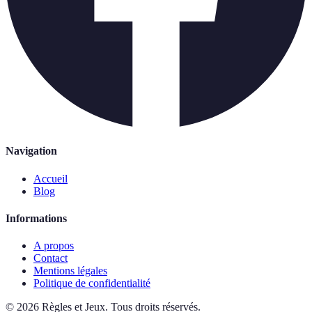
Navigation
Accueil
Blog
Informations
A propos
Contact
Mentions légales
Politique de confidentialité
©
2026
Règles et Jeux
.
Tous droits réservés.