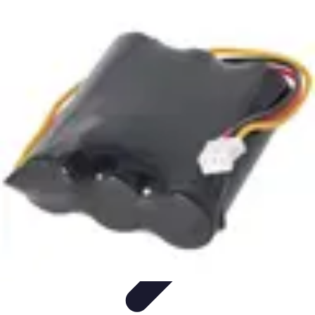
Règles et Jeux
Jeux de société
Astuces et conseils
Création de Jeux
Jeux de
Cartes
Création de jeux
Règles et Jeux