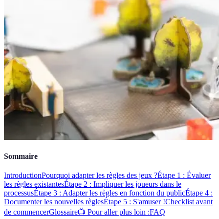
Sommaire
Introduction
Pourquoi adapter les règles des jeux ?
Étape 1 : Évaluer
les règles existantes
Étape 2 : Impliquer les joueurs dans le
processus
Étape 3 : Adapter les règles en fonction du public
Étape 4 :
Documenter les nouvelles règles
Étape 5 : S'amuser !
Checklist avant
de commencer
Glossaire
📺 Pour aller plus loin :
FAQ