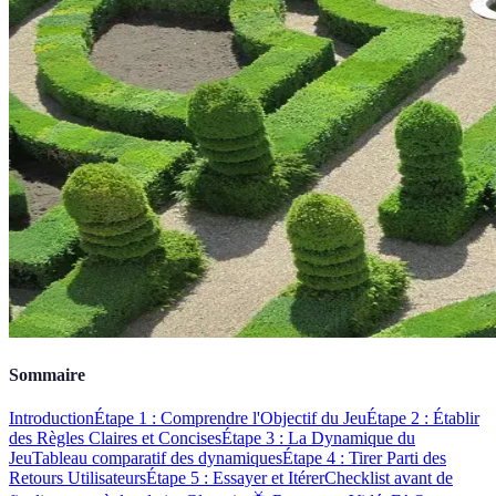
Sommaire
Introduction
Étape 1 : Comprendre l'Objectif du Jeu
Étape 2 : Établir
des Règles Claires et Concises
Étape 3 : La Dynamique du
Jeu
Tableau comparatif des dynamiques
Étape 4 : Tirer Parti des
Retours Utilisateurs
Étape 5 : Essayer et Itérer
Checklist avant de