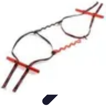
Règles et Jeux
Jeux de société
Astuces et conseils
Création de Jeux
Jeux de
Cartes
Création de jeux
Règles et Jeux