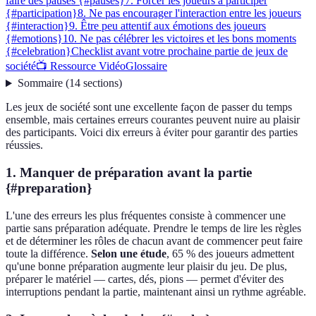
faire des pauses {#pauses}
7. Forcer les joueurs à participer
{#participation}
8. Ne pas encourager l'interaction entre les joueurs
{#interaction}
9. Être peu attentif aux émotions des joueurs
{#emotions}
10. Ne pas célébrer les victoires et les bons moments
{#celebration}
Checklist avant votre prochaine partie de jeux de
société
📺 Ressource Vidéo
Glossaire
Sommaire
(
14
sections
)
Les jeux de société sont une excellente façon de passer du temps
ensemble, mais certaines erreurs courantes peuvent nuire au plaisir
des participants. Voici dix erreurs à éviter pour garantir des parties
réussies.
1. Manquer de préparation avant la partie
{#preparation}
L'une des erreurs les plus fréquentes consiste à commencer une
partie sans préparation adéquate. Prendre le temps de lire les règles
et de déterminer les rôles de chacun avant de commencer peut faire
toute la différence.
Selon une étude
, 65 % des joueurs admettent
qu'une bonne préparation augmente leur plaisir du jeu. De plus,
préparer le matériel — cartes, dés, pions — permet d'éviter des
interruptions pendant la partie, maintenant ainsi un rythme agréable.