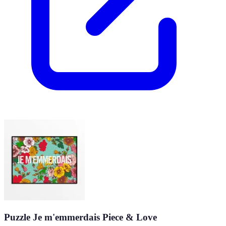
Puzzle Je m'emmerdais Piece & Love