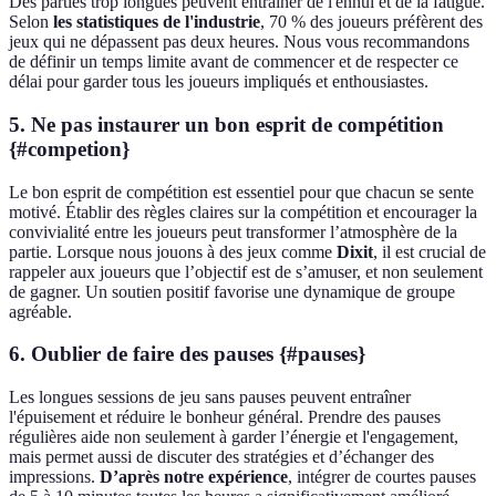
Des parties trop longues peuvent entraîner de l'ennui et de la fatigue.
Selon
les statistiques de l'industrie
, 70 % des joueurs préfèrent des
jeux qui ne dépassent pas deux heures. Nous vous recommandons
de définir un temps limite avant de commencer et de respecter ce
délai pour garder tous les joueurs impliqués et enthousiastes.
5. Ne pas instaurer un bon esprit de compétition
{#competion}
Le bon esprit de compétition est essentiel pour que chacun se sente
motivé. Établir des règles claires sur la compétition et encourager la
convivialité entre les joueurs peut transformer l’atmosphère de la
partie. Lorsque nous jouons à des jeux comme
Dixit
, il est crucial de
rappeler aux joueurs que l’objectif est de s’amuser, et non seulement
de gagner. Un soutien positif favorise une dynamique de groupe
agréable.
6. Oublier de faire des pauses {#pauses}
Les longues sessions de jeu sans pauses peuvent entraîner
l'épuisement et réduire le bonheur général. Prendre des pauses
régulières aide non seulement à garder l’énergie et l'engagement,
mais permet aussi de discuter des stratégies et d’échanger des
impressions.
D’après notre expérience
, intégrer de courtes pauses