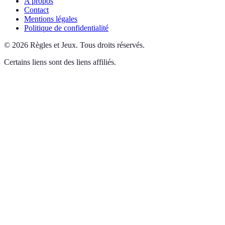
A propos
Contact
Mentions légales
Politique de confidentialité
©
2026
Règles et Jeux
.
Tous droits réservés.
Certains liens sont des liens affiliés.