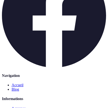
Navigation
Accueil
Blog
Informations