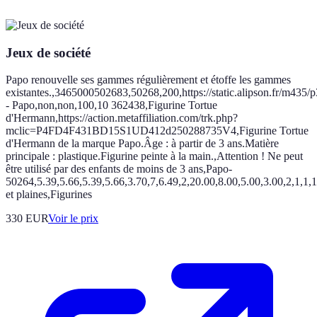
Jeux de société
Papo renouvelle ses gammes régulièrement et étoffe les gammes
existantes.,3465000502683,50268,200,https://static.alipson.fr/m435
- Papo,non,non,100,10 362438,Figurine Tortue
d'Hermann,https://action.metaffiliation.com/trk.php?
mclic=P4FD4F431BD15S1UD412d250288735V4,Figurine Tortue
d'Hermann de la marque Papo.Âge : à partir de 3 ans.Matière
principale : plastique.Figurine peinte à la main.,Attention ! Ne peut
être utilisé par des enfants de moins de 3 ans,Papo-
50264,5.39,5.66,5.39,5.66,3.70,7,6.49,2,20.00,8.00,5.00,3.00,2,1,1,1,1,
et plaines,Figurines
330
EUR
Voir le prix