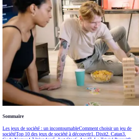
Sommaire
Les jeux de société : un incontournable
Comment choisir un jeu de
société
Top 10 des jeux de société à découvrir
1. Dixit
2. Catan
3.