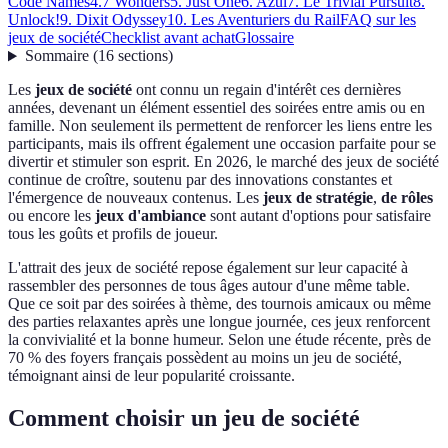
Code Names
4.7 Wonders
5. Just One
6. Azul
7. Le Trivial Pursuit
8.
Unlock!
9. Dixit Odyssey
10. Les Aventuriers du Rail
FAQ sur les
jeux de société
Checklist avant achat
Glossaire
Sommaire
(
16
sections
)
Les
jeux de société
ont connu un regain d'intérêt ces dernières
années, devenant un élément essentiel des soirées entre amis ou en
famille. Non seulement ils permettent de renforcer les liens entre les
participants, mais ils offrent également une occasion parfaite pour se
divertir et stimuler son esprit. En 2026, le marché des jeux de société
continue de croître, soutenu par des innovations constantes et
l'émergence de nouveaux contenus. Les
jeux de stratégie
,
de rôles
ou encore les
jeux d'ambiance
sont autant d'options pour satisfaire
tous les goûts et profils de joueur.
L'attrait des jeux de société repose également sur leur capacité à
rassembler des personnes de tous âges autour d'une même table.
Que ce soit par des soirées à thème, des tournois amicaux ou même
des parties relaxantes après une longue journée, ces jeux renforcent
la convivialité et la bonne humeur. Selon une étude récente, près de
70 % des foyers français possèdent au moins un jeu de société,
témoignant ainsi de leur popularité croissante.
Comment choisir un jeu de société