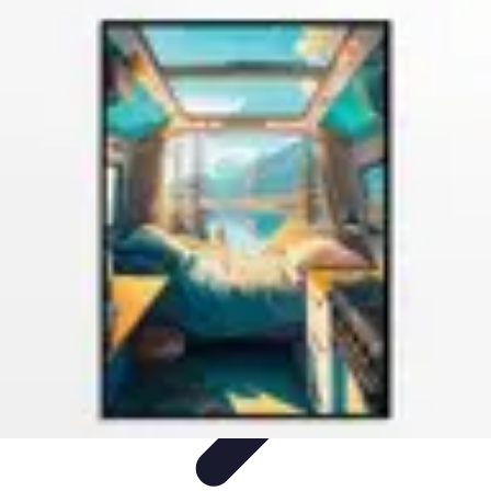
Règles et Jeux
Jeux de société
Astuces et conseils
Création de Jeux
Jeux de
Cartes
Création de jeux
Règles et Jeux