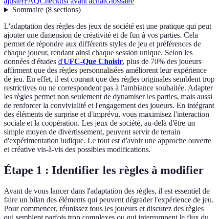
ajuster
FAQ
Checklist avant achat
Glossaire
Sommaire
(
8
sections
)
L'adaptation des règles des jeux de société est une pratique qui peut
ajouter une dimension de créativité et de fun à vos parties. Cela
permet de répondre aux différents styles de jeu et préférences de
chaque joueur, rendant ainsi chaque session unique. Selon les
données d'études
d'
UFC-Que Choisir
, plus de 70% des joueurs
affirment que des règles personnalisées améliorent leur expérience
de jeu. En effet, il est courant que des règles originales semblent trop
restrictives ou ne correspondent pas à l'ambiance souhaitée. Adapter
les règles permet non seulement de dynamiser les parties, mais aussi
de renforcer la convivialité et l'engagement des joueurs. En intégrant
des éléments de surprise et d'imprévu, vous maximisez l'interaction
sociale et la coopération. Les jeux de société, au-delà d'être un
simple moyen de divertissement, peuvent servir de terrain
d'expérimentation ludique. Le tout est d'avoir une approche ouverte
et créative vis-à-vis des possibles modifications.
Étape 1 : Identifier les règles à modifier
Avant de vous lancer dans l'adaptation des règles, il est essentiel de
faire un bilan des éléments qui peuvent dégrader l'expérience de jeu.
Pour commencer, réunissez tous les joueurs et discutez des règles
qui semblent parfois trop complexes ou qui interrompent le flux du