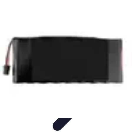
Règles et Jeux
Jeux de société
Astuces et conseils
Création de Jeux
Jeux de
Cartes
Création de jeux
Règles et Jeux