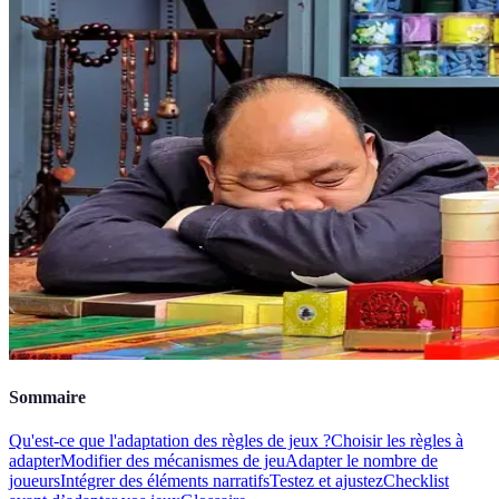
Sommaire
Qu'est-ce que l'adaptation des règles de jeux ?
Choisir les règles à
adapter
Modifier des mécanismes de jeu
Adapter le nombre de
joueurs
Intégrer des éléments narratifs
Testez et ajustez
Checklist