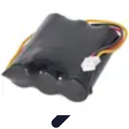
Règles et Jeux
Jeux de société
Astuces et conseils
Création de Jeux
Jeux de
Cartes
Création de jeux
Règles et Jeux