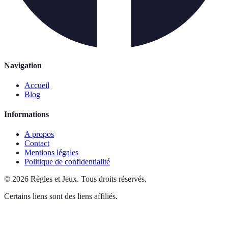
Navigation
Accueil
Blog
Informations
A propos
Contact
Mentions légales
Politique de confidentialité
©
2026
Règles et Jeux
.
Tous droits réservés.
Certains liens sont des liens affiliés.