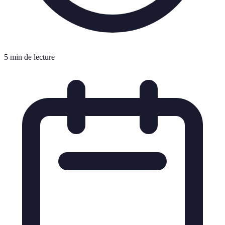
5 min de lecture