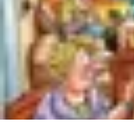
Règles et Jeux
Jeux de société
Astuces et conseils
Création de Jeux
Jeux de Cartes
Créa
Règles et Jeux