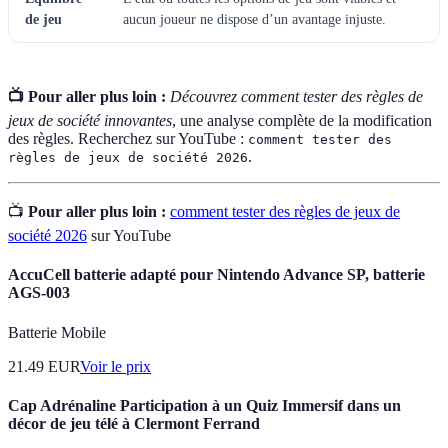
de jeu
aucun joueur ne dispose d’un avantage injuste.
📺 Pour aller plus loin :
Découvrez comment tester des règles de
jeux de société innovantes
, une analyse complète de la modification
des règles. Recherchez sur YouTube :
comment tester des
.
règles de jeux de société 2026
📺
Pour aller plus loin :
comment tester des règles de jeux de
société 2026
sur YouTube
AccuCell batterie adapté pour Nintendo Advance SP, batterie
AGS-003
Batterie Mobile
21.49
EUR
Voir le prix
Cap Adrénaline Participation à un Quiz Immersif dans un
décor de jeu télé à Clermont Ferrand