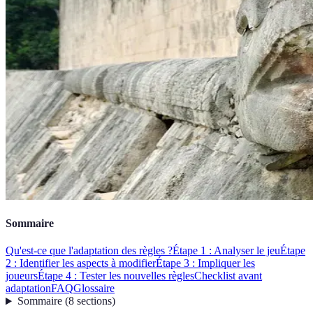
Sommaire
Qu'est-ce que l'adaptation des règles ?
Étape 1 : Analyser le jeu
Étape
2 : Identifier les aspects à modifier
Étape 3 : Impliquer les
joueurs
Étape 4 : Tester les nouvelles règles
Checklist avant
adaptation
FAQ
Glossaire
Sommaire
(
8
sections
)