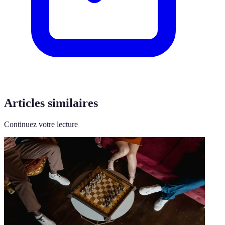
Articles similaires
Continuez votre lecture