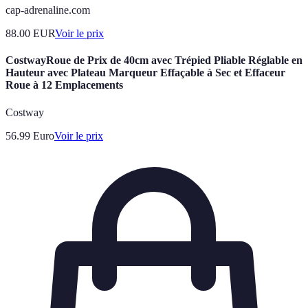
cap-adrenaline.com
88.00
EUR
Voir le prix
CostwayRoue de Prix de 40cm avec Trépied Pliable Réglable en
Hauteur avec Plateau Marqueur Effaçable à Sec et Effaceur
Roue à 12 Emplacements
Costway
56.99
Euro
Voir le prix