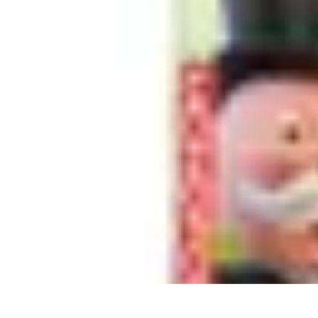
Règles et Jeux
Jeux de société
Astuces et conseils
Création de Jeux
Jeux de Cartes
Créa
Règles et Jeux