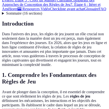
Éviter
6. Étape 5 : Créer un Manuel Clarifiant
Comparatif des
Approches de Conception des Règles de Jeu
7. Étape 6 : Itérer et
Améliorer
🎰 Ressources Vidéo
Checkliste avant achat
Glossaire
FAQ
Sommaire
(
16
sections
)
Introduction
Dans l'univers des jeux, les règles de jeu jouent un rôle crucial non
seulement dans la manière dont un jeu est perçu, mais également
dans l'expérience des joueurs. En 2026, alors que les jeux en ligne et
hors ligne continuent d'évoluer, la création de règles de jeu
innovantes et amusantes est plus importante que jamais. Dans cet
article, nous vous guiderons à travers le processus de conception de
règles captivantes qui divertissent et engagent les joueurs, tout en
minimisant la complexité inutile.
1. Comprendre les Fondamentaux des
Règles de Jeu
Avant de plonger dans la conception, il est essentiel de comprendre
ce que sont réellement les règles de jeu. Les
règles de jeu
définissent les mécanismes, les interactions et les objectifs des
participants. Ils établissent le cadre dans lequel un jeu se déroule,