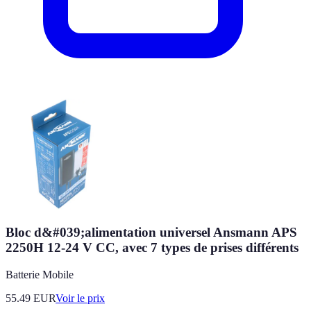
Bloc d&#039;alimentation universel Ansmann APS
2250H 12-24 V CC, avec 7 types de prises différents
Batterie Mobile
55.49
EUR
Voir le prix