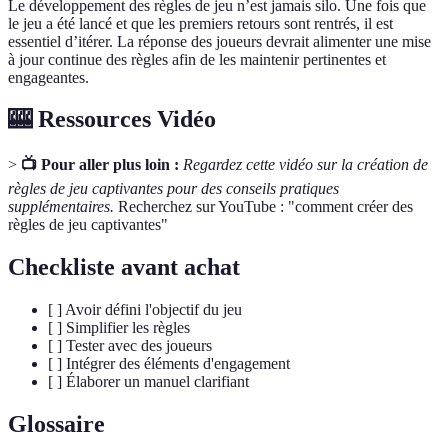
Le développement des règles de jeu n’est jamais silo. Une fois que
le jeu a été lancé et que les premiers retours sont rentrés, il est
essentiel d’itérer. La réponse des joueurs devrait alimenter une mise
à jour continue des règles afin de les maintenir pertinentes et
engageantes.
🎰 Ressources Vidéo
>
📺 Pour aller plus loin :
Regardez cette vidéo sur la création de
règles de jeu captivantes pour des conseils pratiques
supplémentaires.
Recherchez sur YouTube : "comment créer des
règles de jeu captivantes"
Checkliste avant achat
[ ] Avoir défini l'objectif du jeu
[ ] Simplifier les règles
[ ] Tester avec des joueurs
[ ] Intégrer des éléments d'engagement
[ ] Élaborer un manuel clarifiant
Glossaire