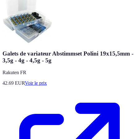
Galets de variateur Abstimmset Polini 19x15,5mm -
3,5g - 4g - 4,5g - 5g
Rakuten FR
42.69
EUR
Voir le prix