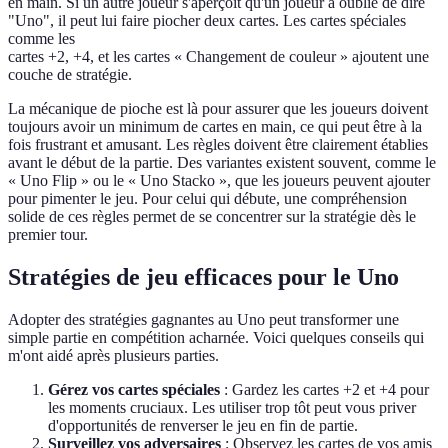
en main. Si un autre joueur s'aperçoit qu'un joueur a oublié de dire
"Uno", il peut lui faire piocher deux cartes. Les cartes spéciales
comme les
cartes +2, +4, et les cartes « Changement de couleur » ajoutent une
couche de stratégie.
La mécanique de pioche est là pour assurer que les joueurs doivent
toujours avoir un minimum de cartes en main, ce qui peut être à la
fois frustrant et amusant. Les règles doivent être clairement établies
avant le début de la partie. Des variantes existent souvent, comme le
« Uno Flip » ou le « Uno Stacko », que les joueurs peuvent ajouter
pour pimenter le jeu. Pour celui qui débute, une compréhension
solide de ces règles permet de se concentrer sur la stratégie dès le
premier tour.
Stratégies de jeu efficaces pour le Uno
Adopter des stratégies gagnantes au Uno peut transformer une
simple partie en compétition acharnée. Voici quelques conseils qui
m'ont aidé après plusieurs parties.
Gérez vos cartes spéciales
: Gardez les cartes +2 et +4 pour
les moments cruciaux. Les utiliser trop tôt peut vous priver
d'opportunités de renverser le jeu en fin de partie.
Surveillez vos adversaires
: Observez les cartes de vos amis