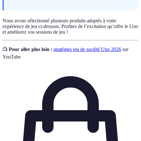
Nous avons sélectionné plusieurs produits adaptés à votre
expérience de jeu ci-dessous. Profitez de l’excitation qu’offre le Uno
et améliorez vos sessions de jeu !
📺
Pour aller plus loin :
stratégies jeu de société Uno 2026
sur
YouTube