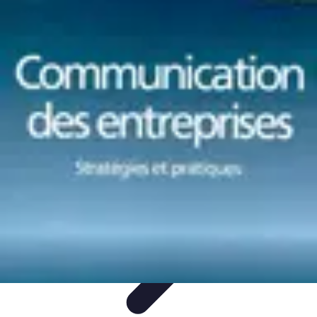
Règles et Jeux
Jeux de société
Astuces et conseils
Création de Jeux
Jeux de
Cartes
Création de jeux
Règles et Jeux