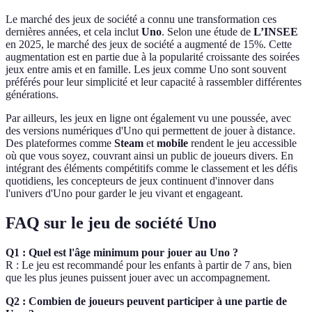
Le marché des jeux de société a connu une transformation ces
dernières années, et cela inclut
Uno
. Selon une étude de
L’INSEE
en 2025, le marché des jeux de société a augmenté de 15%. Cette
augmentation est en partie due à la popularité croissante des soirées
jeux entre amis et en famille. Les jeux comme Uno sont souvent
préférés pour leur simplicité et leur capacité à rassembler différentes
générations.
Par ailleurs, les jeux en ligne ont également vu une poussée, avec
des versions numériques d'Uno qui permettent de jouer à distance.
Des plateformes comme
Steam
et
mobile
rendent le jeu accessible
où que vous soyez, couvrant ainsi un public de joueurs divers. En
intégrant des éléments compétitifs comme le classement et les défis
quotidiens, les concepteurs de jeux continuent d'innover dans
l'univers d'Uno pour garder le jeu vivant et engageant.
FAQ sur le jeu de société Uno
Q1 : Quel est l'âge minimum pour jouer au Uno ?
R : Le jeu est recommandé pour les enfants à partir de 7 ans, bien
que les plus jeunes puissent jouer avec un accompagnement.
Q2 : Combien de joueurs peuvent participer à une partie de