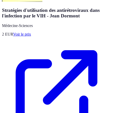
Stratégies d'utilisation des antirétroviraux dans
l'infection par le VIH - Jean Dormont
Médecine-Sciences
2
EUR
Voir le prix