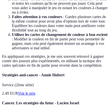
et notez les couleurs qu'ils ne peuvent pas jouer. Cela peut
vous aider à manipuler le jeu en notant les couleurs à changer
ou à éviter.
Faites attention à vos couleurs
: Gardez plusieurs cartes de
la même couleur pour avoir plus d'options lors de votre tour.
Équilibrer les couleurs dans votre main peut améliorer votre
flexibilité tout au long du jeu.
Utilisez les cartes de changement de couleur à bon escient
: Modifier la couleur en fin de partie peut vous permettre de
gagner, mais cela peut également donner un avantage à vos
adversaires si mal utilisé.
En appliquant ces stratégies, je me suis souvent retrouvé à gagner
contre des joueurs plus expérimentés, en utilisant la tactique des
cartes spéciales en fin de partie pour revenir dans la compétition.
Stratégies anti-cancer - Annie Hubert
Service (2ème série)
2.49
EUR
Voir le prix
Cancer. Les stratégies du futur - Lucien Israel