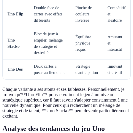
Double face de
Pioche de
Compétitif
Uno Flip
cartes avec effets
couleurs
et
différents
inversée
aléatoire
Bloc de jeux à
Équilibre
Amusant
Uno
empiler, mélange
physique
et
Stacko
de stratégie et
requis
interactif
dexterité
Deux cartes à
Stratégie
Innovant
Uno Dos
poser au lieu d'une
d'anticipation
et créatif
Chaque variante a ses atouts et ses faiblesses. Personnellement, je
trouve qu'**Uno Flip** pousse vraiment le jeu à un niveau
stratégique supérieur, car il faut savoir s'adapter constamment à une
nouvelle dynamique. Pour ceux qui recherchent un mélange de
stratégie et de talent, **Uno Stacko** peut devenir particulièrement
excitant.
Analyse des tendances du jeu Uno