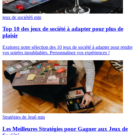
jeux de société
6
min
Top 10 des jeux de société à adapter pour plus de
plaisir
Explorez notre sélection des 10 jeux de société à adapter pour rendre
vos soirées inoubliables. Personnalisez vos expériences !
Stratégies de Jeu
6
min
Les Meilleures Stratégies pour Gagner aux Jeux de