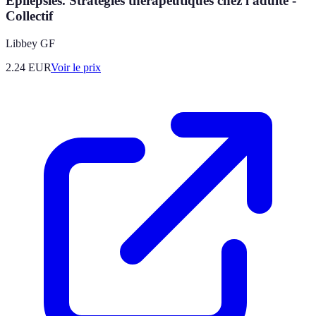
Epilepsies. Stratégies thérapeutiques chez l'adulte -
Collectif
Libbey GF
2.24
EUR
Voir le prix