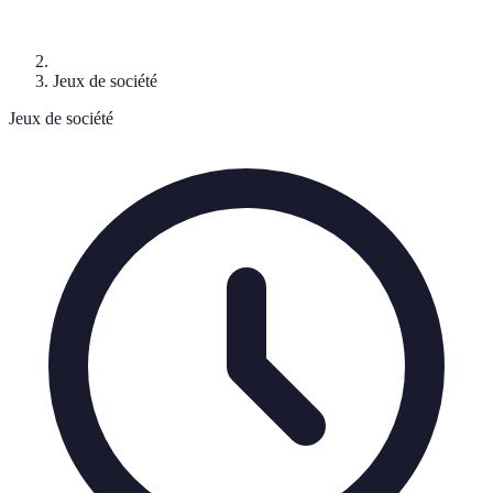
Jeux de société
Jeux de société