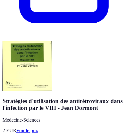
Stratégies d'utilisation des antirétroviraux dans
l'infection par le VIH - Jean Dormont
Médecine-Sciences
2
EUR
Voir le prix