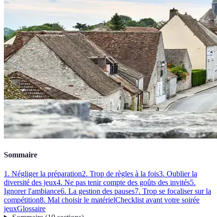
Sommaire
1. Négliger la préparation
2. Trop de règles à la fois
3. Oublier la
diversité des jeux
4. Ne pas tenir compte des goûts des invités
5.
Ignorer l'ambiance
6. La gestion des pauses
7. Trop se focaliser sur la
compétition
8. Mal choisir le matériel
Checklist avant votre soirée
jeux
Glossaire