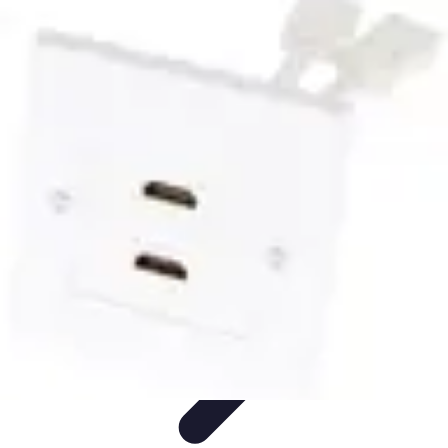
Règles et Jeux
Jeux de société
Astuces et conseils
Création de Jeux
Jeux de
Cartes
Création de jeux
Règles et Jeux