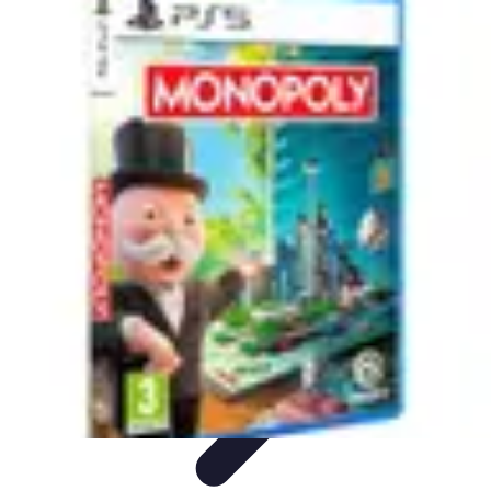
Règles et Jeux
Jeux de société
Astuces et conseils
Création de Jeux
Jeux de
Cartes
Création de jeux
Règles et Jeux