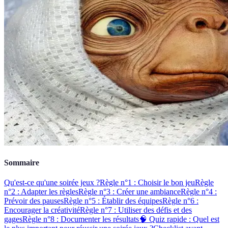
Sommaire
Qu'est-ce qu'une soirée jeux ?
Règle n°1 : Choisir le bon jeu
Règle
n°2 : Adapter les règles
Règle n°3 : Créer une ambiance
Règle n°4 :
Prévoir des pauses
Règle n°5 : Établir des équipes
Règle n°6 :
Encourager la créativité
Règle n°7 : Utiliser des défis et des
gages
Règle n°8 : Documenter les résultats
🧠 Quiz rapide : Quel est