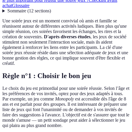
le plus important pour réussir une soirée jeux ?
Checklist avant
achat
Glossaire
Sommaire
(
12
sections
)
Une soirée jeux est un moment convivial où amis et famille se
réunissent autour de différentes activités ludiques. Bien plus qu'une
simple réunion, ces soirées favorisent les échanges, les rires et la
création de souvenirs.
D'après diverses études
, les jeux de société
stimulent non seulement l'interaction sociale, mais ils aident
également à renforcer les liens entre les participants. La clé d'une
soirée jeux réussie réside dans une sélection adéquate de jeux et une
bonne gestion des règles, ce qui implique souvent d'être flexible et
créatif.
Règle n°1 : Choisir le bon jeu
Le choix du jeu est primordial pour une soirée réussie. Selon l’âge et
les préférences de vos invités, optez pour des jeux adaptés à tous.
Par exemple, un jeu comme
Monopoly
est accessible dès l'âge de 8
ans et est parfait pour des groupes. Il est intéressant de préparer une
liste de jeux qui font l'unanimité ou de demander à vos invités de
faire des suggestions à l'avance. L'objectif est de s'assurer que tout le
monde s'amuse — un petit sondage peut aider à sélectionner le jeu
qui plaira au plus grand nombre.