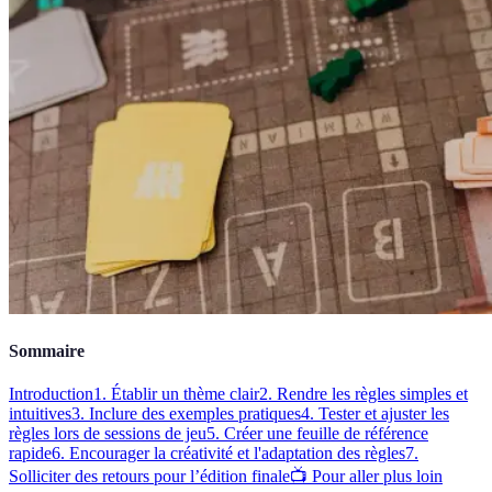
Sommaire
Introduction
1. Établir un thème clair
2. Rendre les règles simples et
intuitives
3. Inclure des exemples pratiques
4. Tester et ajuster les
règles lors de sessions de jeu
5. Créer une feuille de référence
rapide
6. Encourager la créativité et l'adaptation des règles
7.
Solliciter des retours pour l’édition finale
📺 Pour aller plus loin