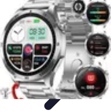
Règles et Jeux
Jeux de société
Astuces et conseils
Création de Jeux
Jeux de
Cartes
Création de jeux
Règles et Jeux