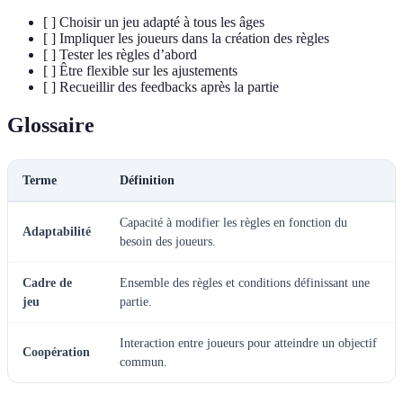
[ ] Choisir un jeu adapté à tous les âges
[ ] Impliquer les joueurs dans la création des règles
[ ] Tester les règles d’abord
[ ] Être flexible sur les ajustements
[ ] Recueillir des feedbacks après la partie
Glossaire
Terme
Définition
Capacité à modifier les règles en fonction du
Adaptabilité
besoin des joueurs.
Cadre de
Ensemble des règles et conditions définissant une
jeu
partie.
Interaction entre joueurs pour atteindre un objectif
Coopération
commun.