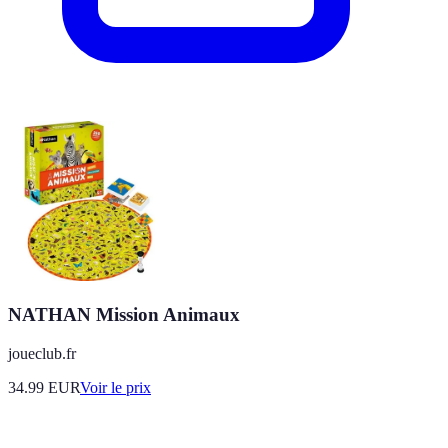
NATHAN Mission Animaux
joueclub.fr
34.99
EUR
Voir le prix