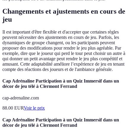
Changements et ajustements en cours de
jeu
Il est important d'être flexible et d'accepter que certaines règles
peuvent nécessiter des ajustements en cours de jeu. Parfois, les
dynamiques de groupe changent, ou les participants peuvent
proposer des modifications pour rendre le jeu plus agréable. Par
exemple, dire que le joueur qui perd le tour peut choisir un autre à
qui donner un petit avantage peut rendre le jeu plus compétitif et
amusant. Cette adaptabilité améliore l’expérience de jeu en tenant
compte des réactions des joueurs et de l'ambiance générale.
Cap Adrénaline Participation à un Quiz Immersif dans un
décor de jeu télé à Clermont Ferrand
cap-adrenaline.com
88.00
EUR
Voir le prix
Cap Adrénaline Participation à un Quiz Immersif dans un
décor de jeu télé à Clermont Ferrand