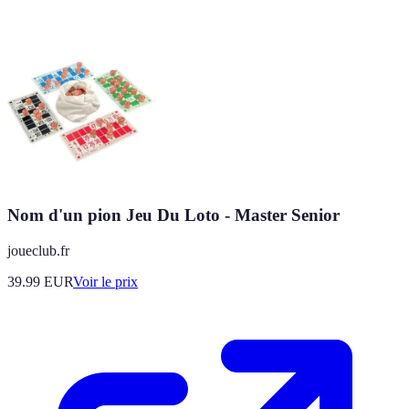
Nom d'un pion Jeu Du Loto - Master Senior
joueclub.fr
39.99
EUR
Voir le prix