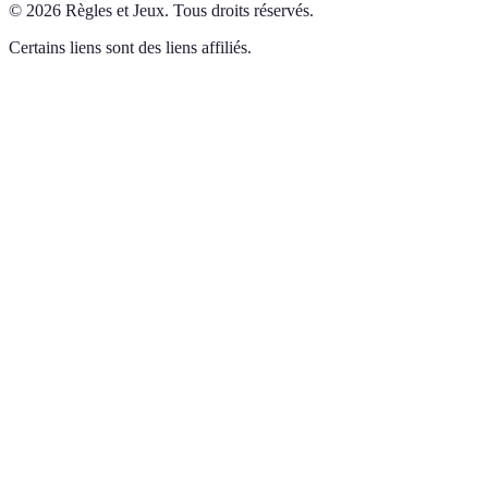
©
2026
Règles et Jeux
.
Tous droits réservés.
Certains liens sont des liens affiliés.