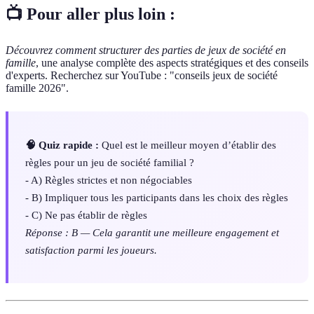
📺 Pour aller plus loin :
Découvrez comment structurer des parties de jeux de société en
famille
, une analyse complète des aspects stratégiques et des conseils
d'experts. Recherchez sur YouTube : "conseils jeux de société
famille 2026".
🧠 Quiz rapide :
Quel est le meilleur moyen d’établir des
règles pour un jeu de société familial ?
- A) Règles strictes et non négociables
- B) Impliquer tous les participants dans les choix des règles
- C) Ne pas établir de règles
Réponse : B — Cela garantit une meilleure engagement et
satisfaction parmi les joueurs.