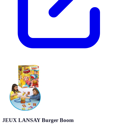
JEUX LANSAY Burger Boom