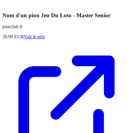
Nom d'un pion Jeu Du Loto - Master Senior
joueclub.fr
39.99
EUR
Voir le prix