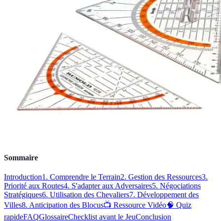
Sommaire
Introduction
1. Comprendre le Terrain
2. Gestion des Ressources
3.
Priorité aux Routes
4. S'adapter aux Adversaires
5. Négociations
Stratégiques
6. Utilisation des Chevaliers
7. Développement des
Villes
8. Anticipation des Blocus
📺 Ressource Vidéo
🧠 Quiz
rapide
FAQ
Glossaire
Checklist avant le Jeu
Conclusion