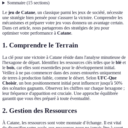
Sommaire
(
15
sections
)
Le
jeu de Catane
, un classique parmi les jeux de société, nécessite
une stratégie bien pensée pour s'assurer la victoire. Comprendre les
mécanismes et préparer votre jeu vous donnera un avantage certain.
Dans cet article, nous partagerons des stratégies de jeu pour
optimiser votre performance à
Catane
.
1. Comprendre le Terrain
La clé pour une victoire à Catane réside dans l'analyse minutieuse de
l'hexagone de départ. Identifiez les ressources clés telles que le
blé
et
le
bois
, car elles sont essentielles pour le développement initial.
Veillez à ne pas commencer dans des zones entourées uniquement
de terres à production faible, comme le désert. Selon
UFC-Que
Choisir
, un bon positionnement initial peut influencer jusqu'à 50%
des scénarios gagnants. Observez les chiffres sur chaque hexagone ;
leur fréquence d'apparition est cruciale. Une approche équilibrée
garantit que vous êtes préparé à toute éventualité.
2. Gestion des Ressources
À Catane, les ressources sont votre monnaie d’échange. Il est vital
de diversifier votre accès aux ressources pour ne jamais être à court.