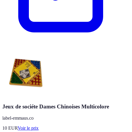
Jeux de sociéte Dames Chinoises Multicolore
label-emmaus.co
10
EUR
Voir le prix