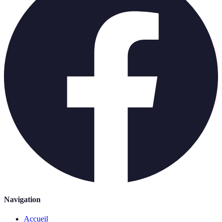
Navigation
Accueil