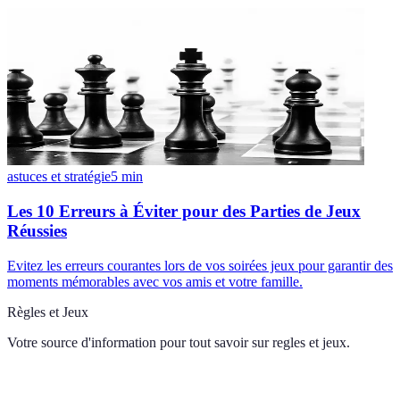
astuces et stratégie
5
min
Les 10 Erreurs à Éviter pour des Parties de Jeux
Réussies
Evitez les erreurs courantes lors de vos soirées jeux pour garantir des
moments mémorables avec vos amis et votre famille.
Règles et Jeux
Votre source d'information pour tout savoir sur
regles et jeux
.