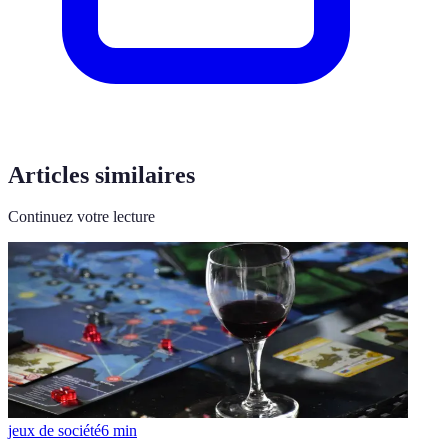
Articles similaires
Continuez votre lecture
jeux de société
6
min