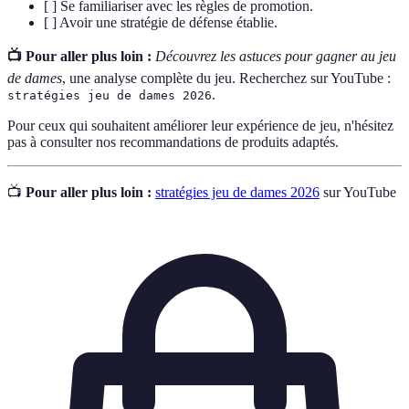
[ ] Se familiariser avec les règles de promotion.
[ ] Avoir une stratégie de défense établie.
📺 Pour aller plus loin :
Découvrez les astuces pour gagner au jeu
de dames
, une analyse complète du jeu. Recherchez sur YouTube :
.
stratégies jeu de dames 2026
Pour ceux qui souhaitent améliorer leur expérience de jeu, n'hésitez
pas à consulter nos recommandations de produits adaptés.
📺
Pour aller plus loin :
stratégies jeu de dames 2026
sur YouTube