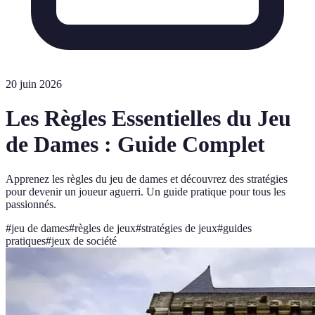
20 juin 2026
Les Règles Essentielles du Jeu
de Dames : Guide Complet
Apprenez les règles du jeu de dames et découvrez des stratégies
pour devenir un joueur aguerri. Un guide pratique pour tous les
passionnés.
#
jeu de dames
#
règles de jeux
#
stratégies de jeux
#
guides
pratiques
#
jeux de société