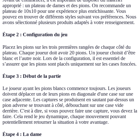
approprié : un plateau de dames et des pions. On recommande un
plateau de 10x10 pour une expérience plus enrichissante. Vous
pouvez en trouver de différents styles suivant vos préférences. Nous
avons sélectionné plusieurs produits adaptés à votre renseignement.
Étape 2 : Configuration du jeu
Placez les pions sur les trois premières rangées de chaque côté du
plateau. Chaque joueur doit avoir 20 pions. Un joueur choisit d’être
blanc et l’autre noir. Lors de la configuration, il est essentiel de
s’assurer que les pions sont placés uniquement sur les cases foncées.
Étape 3 : Début de la partie
Le joueur ayant les pions blancs commence toujours. Les joueurs
doivent déplacer un de leurs pions en diagonale d'une case sur une
case adjacente. Les captures se produisent en sautant par-dessus un
pion adverse se trouvant à côté, débouchant sur une case vide
derrière. C'est à dire, si vous pouvez faire une capture, vous devez la
faire. Cela rend le jeu dynamique, chaque mouvement pouvant
potentiellement retourner la situation à votre avantage.
Étape 4 : La dame