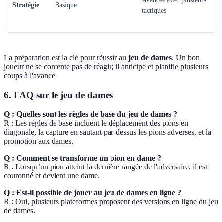
Avancée avec plusieurs
Stratégie
Basique
tactiques
La préparation est la clé pour réussir au
jeu de dames
. Un bon
joueur ne se contente pas de réagir; il anticipe et planifie plusieurs
coups à l'avance.
6. FAQ sur le jeu de dames
Q : Quelles sont les règles de base du jeu de dames ?
R : Les règles de base incluent le déplacement des pions en
diagonale, la capture en sautant par-dessus les pions adverses, et la
promotion aux dames.
Q : Comment se transforme un pion en dame ?
R : Lorsqu’un pion atteint la dernière rangée de l'adversaire, il est
couronné et devient une dame.
Q : Est-il possible de jouer au jeu de dames en ligne ?
R : Oui, plusieurs plateformes proposent des versions en ligne du jeu
de dames.