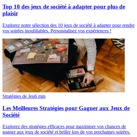
Top 10 des jeux de société à adapter pour plus de
plaisir
Explorez notre sélection des 10 jeux de société à adapter pour rendre
vos soirées inoubliables. Personnalisez vos expériences !
Stratégies de Jeu
6
min
Les Meilleures Stratégies pour Gagner aux Jeux de
Société
Explorez des stratégies efficaces pour maximiser vos chances de
gagner aux jeux de société et briller lors de vos prochaines soirées.