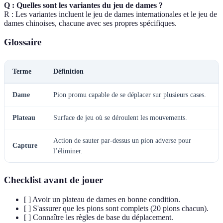
Q : Quelles sont les variantes du jeu de dames ?
R : Les variantes incluent le jeu de dames internationales et le jeu de
dames chinoises, chacune avec ses propres spécifiques.
Glossaire
Terme
Définition
Dame
Pion promu capable de se déplacer sur plusieurs cases.
Plateau
Surface de jeu où se déroulent les mouvements.
Action de sauter par-dessus un pion adverse pour
Capture
l’éliminer.
Checklist avant de jouer
[ ] Avoir un plateau de dames en bonne condition.
[ ] S'assurer que les pions sont complets (20 pions chacun).
[ ] Connaître les règles de base du déplacement.