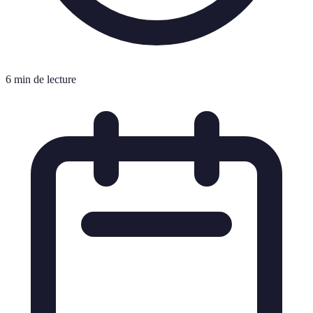
6 min de lecture