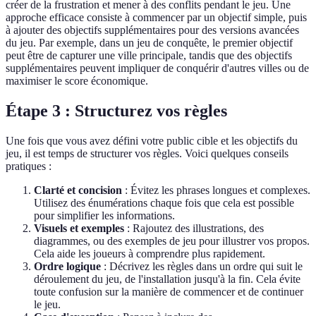
créer de la frustration et mener à des conflits pendant le jeu. Une
approche efficace consiste à commencer par un objectif simple, puis
à ajouter des objectifs supplémentaires pour des versions avancées
du jeu. Par exemple, dans un jeu de conquête, le premier objectif
peut être de capturer une ville principale, tandis que des objectifs
supplémentaires peuvent impliquer de conquérir d'autres villes ou de
maximiser le score économique.
Étape 3 : Structurez vos règles
Une fois que vous avez défini votre public cible et les objectifs du
jeu, il est temps de structurer vos règles. Voici quelques conseils
pratiques :
Clarté et concision
: Évitez les phrases longues et complexes.
Utilisez des énumérations chaque fois que cela est possible
pour simplifier les informations.
Visuels et exemples
: Rajoutez des illustrations, des
diagrammes, ou des exemples de jeu pour illustrer vos propos.
Cela aide les joueurs à comprendre plus rapidement.
Ordre logique
: Décrivez les règles dans un ordre qui suit le
déroulement du jeu, de l'installation jusqu'à la fin. Cela évite
toute confusion sur la manière de commencer et de continuer
le jeu.