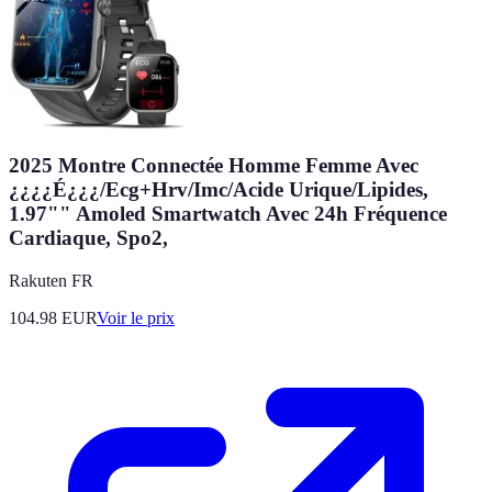
2025 Montre Connectée Homme Femme Avec
¿¿¿¿É¿¿¿/Ecg+Hrv/Imc/Acide Urique/Lipides,
1.97"" Amoled Smartwatch Avec 24h Fréquence
Cardiaque, Spo2,
Rakuten FR
104.98
EUR
Voir le prix