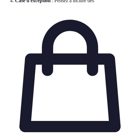
Case d'exception
: Pensez à inclure des