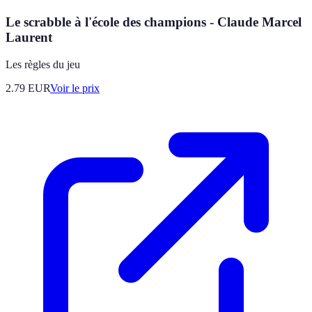
Le scrabble à l'école des champions - Claude Marcel
Laurent
Les règles du jeu
2.79
EUR
Voir le prix