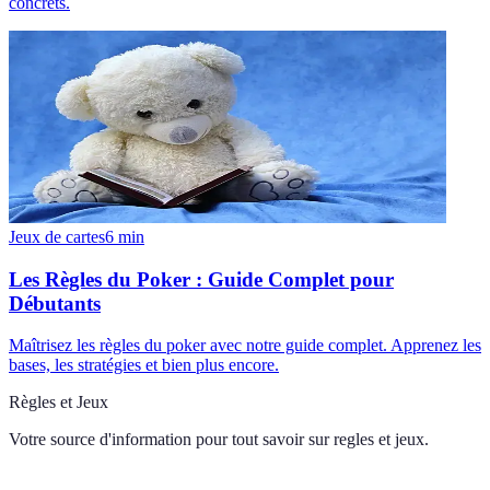
concrets.
Jeux de cartes
6
min
Les Règles du Poker : Guide Complet pour
Débutants
Maîtrisez les règles du poker avec notre guide complet. Apprenez les
bases, les stratégies et bien plus encore.
Règles et Jeux
Votre source d'information pour tout savoir sur
regles et jeux
.