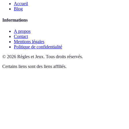
Accueil
Blog
Informations
A propos
Contact
Mentions légales
Politique de confidentialité
©
2026
Règles et Jeux
.
Tous droits réservés.
Certains liens sont des liens affiliés.