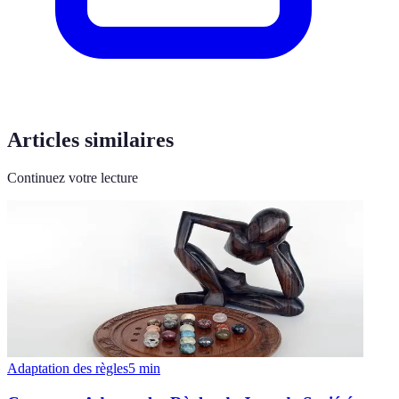
Articles similaires
Continuez votre lecture
Adaptation des règles
5
min