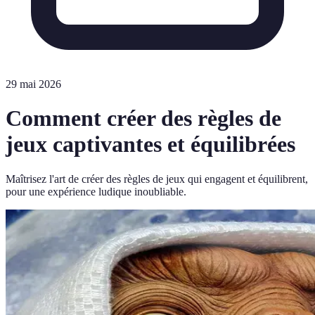
29 mai 2026
Comment créer des règles de
jeux captivantes et équilibrées
Maîtrisez l'art de créer des règles de jeux qui engagent et équilibrent,
pour une expérience ludique inoubliable.