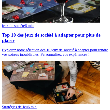
jeux de société
6
min
Top 10 des jeux de société à adapter pour plus de
plaisir
Explorez notre sélection des 10 jeux de société à adapter pour rendre
vos soirées inoubliables. Personnalisez vos expériences !
Stratégies de Jeu
6
min