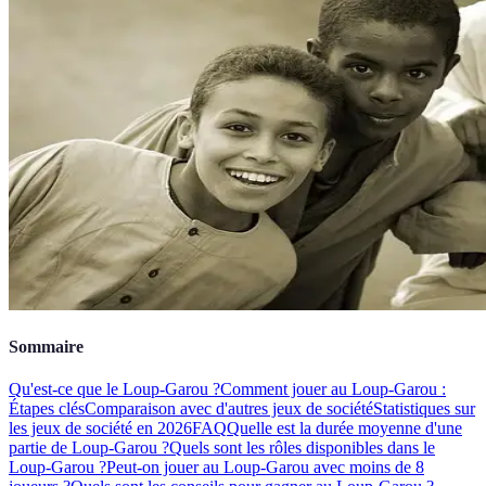
Sommaire
Qu'est-ce que le Loup-Garou ?
Comment jouer au Loup-Garou :
Étapes clés
Comparaison avec d'autres jeux de société
Statistiques sur
les jeux de société en 2026
FAQ
Quelle est la durée moyenne d'une
partie de Loup-Garou ?
Quels sont les rôles disponibles dans le
Loup-Garou ?
Peut-on jouer au Loup-Garou avec moins de 8