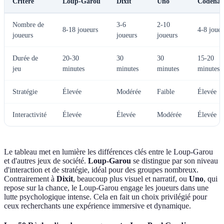
Critère
Loup-Garou
Dixit
Uno
Codena
Nombre de
3-6
2-10
8-18 joueurs
4-8 joueu
joueurs
joueurs
joueurs
Durée de
20-30
30
30
15-20
jeu
minutes
minutes
minutes
minutes
Stratégie
Élevée
Modérée
Faible
Élevée
Interactivité
Élevée
Élevée
Modérée
Élevée
Le tableau met en lumière les différences clés entre le Loup-Garou
et d'autres jeux de société.
Loup-Garou
se distingue par son niveau
d'interaction et de stratégie, idéal pour des groupes nombreux.
Contrairement à
Dixit
, beaucoup plus visuel et narratif, ou
Uno
, qui
repose sur la chance, le Loup-Garou engage les joueurs dans une
lutte psychologique intense. Cela en fait un choix privilégié pour
ceux recherchants une expérience immersive et dynamique.