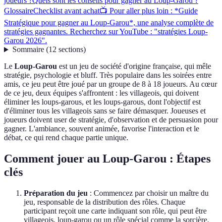
joueurs ?
Quels sont les conseils pour gagner au Loup-Garou ?
Glossaire
Checklist avant achat
📺 Pour aller plus loin : *Guide
Stratégique pour gagner au Loup-Garou*, une analyse complète de
stratégies gagnantes. Recherchez sur YouTube : "stratégies Loup-
Garou 2026".
Sommaire
(
12
sections
)
Le
Loup-Garou
est un jeu de société d'origine française, qui mêle
stratégie, psychologie et bluff. Très populaire dans les soirées entre
amis, ce jeu peut être joué par un groupe de 8 à 18 joueurs. Au cœur
de ce jeu, deux équipes s'affrontent : les villageois, qui doivent
éliminer les loups-garous, et les loups-garous, dont l'objectif est
d'éliminer tous les villageois sans se faire démasquer. Joueuses et
joueurs doivent user de stratégie, d'observation et de persuasion pour
gagner. L'ambiance, souvent animée, favorise l'interaction et le
débat, ce qui rend chaque partie unique.
Comment jouer au Loup-Garou : Étapes
clés
Préparation du jeu
: Commencez par choisir un maître du
jeu, responsable de la distribution des rôles. Chaque
participant reçoit une carte indiquant son rôle, qui peut être
villageois, loup-garou ou un rôle spécial comme la sorcière.