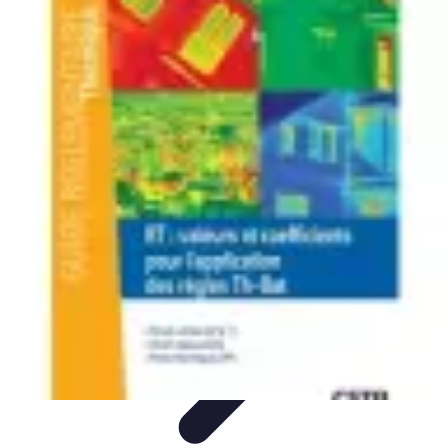
Règles et Jeux
Jeux de société
Astuces et conseils
Création de Jeux
Jeux de
Cartes
Création de jeux
Règles et Jeux