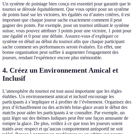
Un système de pointage bien conçu est essentiel pour garantir que le
tournoi se déroule équitablement. Que vous optiez pour un système
de points basé sur les victoires, les égalités ou d’autres critères, il est
important que chaque joueur sache exactement comment il peut
gagner des points. Par exemple, pour un tournoi utilisant le système
suisse, vous pouvez attribuer 3 points pour une victoire, 1 point pour
une égalité et 0 pour une défaite. Assurez-vous d’expliquer ce
système en détail au début du tournoi afin que chaque participant
sache comment ses performances seront évaluées. En effet, une
bonne organisation peut suffire à augmenter l'engagement des
joueurs, rendant l'expérience encore plus mémorable.
4. Créez un Environnement Amical et
Inclusif
L’atmosphère du tournoi est tout aussi importante que les règles
établies. Un environnement amical et inclusif encourage les
participants à s’impliquer et à profiter de l’événement. Organisez des
jeux d’échauffement ou des activités brise-glace avant le début des
matchs pour aider les participants à se connaître. Par exemple, un
quiz léger sur des thèmes ludiques peut être une façon amusante de
rompre la glace. De plus, veillez à ce que tous les joueurs soient
traités avec respect et qu’aucun comportement antisportif ne soit