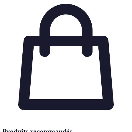
Produits recommandés