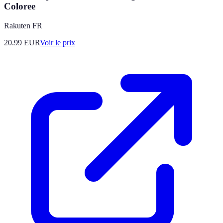
Coloree
Rakuten FR
20.99
EUR
Voir le prix