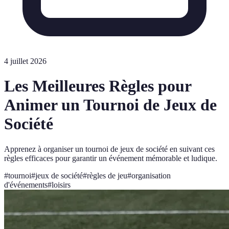
4 juillet 2026
Les Meilleures Règles pour
Animer un Tournoi de Jeux de
Société
Apprenez à organiser un tournoi de jeux de société en suivant ces
règles efficaces pour garantir un événement mémorable et ludique.
#
tournoi
#
jeux de société
#
règles de jeu
#
organisation
d'événements
#
loisirs