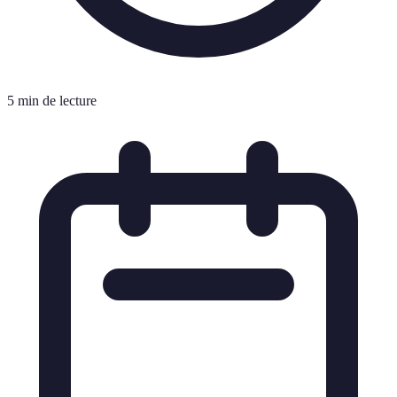
5 min de lecture