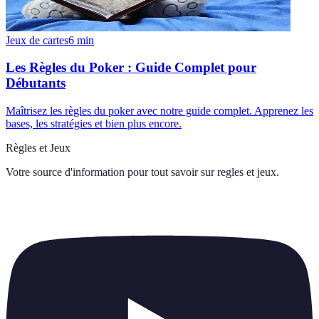
Jeux de cartes
6
min
Les Règles du Poker : Guide Complet pour
Débutants
Maîtrisez les règles du poker avec notre guide complet. Apprenez les
bases, les stratégies et bien plus encore.
Règles et Jeux
Votre source d'information pour tout savoir sur
regles et jeux
.