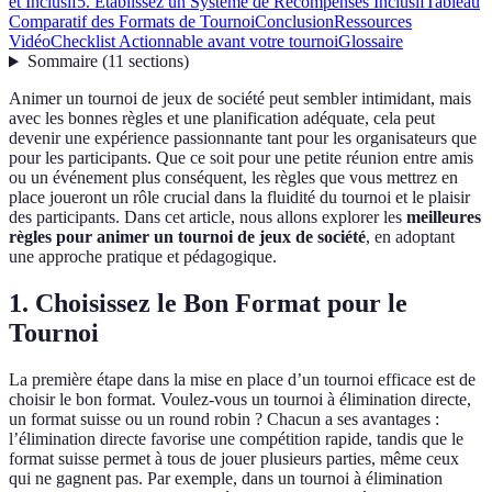
et Inclusif
5. Établissez un Système de Récompenses Inclusif
Tableau
Comparatif des Formats de Tournoi
Conclusion
Ressources
Vidéo
Checklist Actionnable avant votre tournoi
Glossaire
Sommaire
(
11
sections
)
Animer un tournoi de jeux de société peut sembler intimidant, mais
avec les bonnes règles et une planification adéquate, cela peut
devenir une expérience passionnante tant pour les organisateurs que
pour les participants. Que ce soit pour une petite réunion entre amis
ou un événement plus conséquent, les règles que vous mettrez en
place joueront un rôle crucial dans la fluidité du tournoi et le plaisir
des participants. Dans cet article, nous allons explorer les
meilleures
règles pour animer un tournoi de jeux de société
, en adoptant
une approche pratique et pédagogique.
1. Choisissez le Bon Format pour le
Tournoi
La première étape dans la mise en place d’un tournoi efficace est de
choisir le bon format. Voulez-vous un tournoi à élimination directe,
un format suisse ou un round robin ? Chacun a ses avantages :
l’élimination directe favorise une compétition rapide, tandis que le
format suisse permet à tous de jouer plusieurs parties, même ceux
qui ne gagnent pas. Par exemple, dans un tournoi à élimination