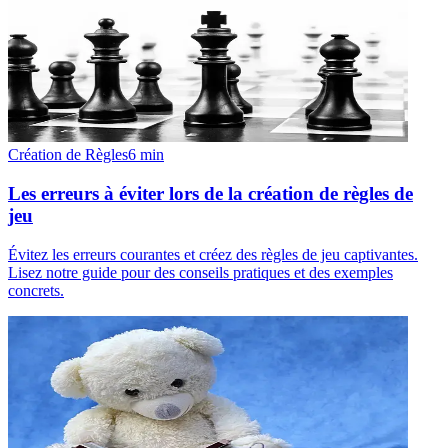
Création de Règles
6
min
Les erreurs à éviter lors de la création de règles de
jeu
Évitez les erreurs courantes et créez des règles de jeu captivantes.
Lisez notre guide pour des conseils pratiques et des exemples
concrets.