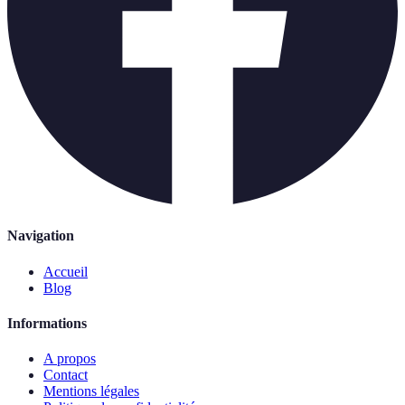
Navigation
Accueil
Blog
Informations
A propos
Contact
Mentions légales