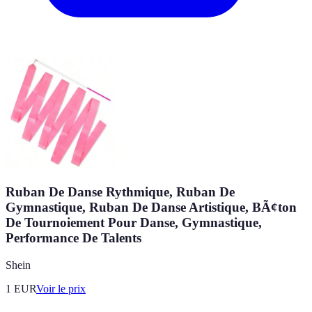
Ruban De Danse Rythmique, Ruban De
Gymnastique, Ruban De Danse Artistique, BÃ¢ton
De Tournoiement Pour Danse, Gymnastique,
Performance De Talents
Shein
1
EUR
Voir le prix