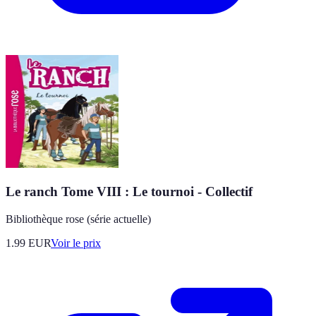
Le ranch Tome VIII : Le tournoi - Collectif
Bibliothèque rose (série actuelle)
1.99
EUR
Voir le prix