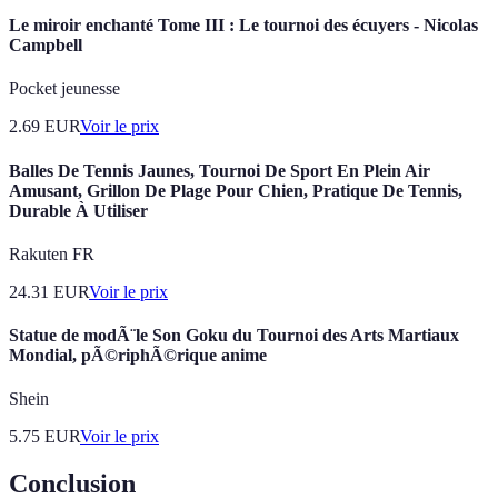
Le miroir enchanté Tome III : Le tournoi des écuyers - Nicolas
Campbell
Pocket jeunesse
2.69
EUR
Voir le prix
Balles De Tennis Jaunes, Tournoi De Sport En Plein Air
Amusant, Grillon De Plage Pour Chien, Pratique De Tennis,
Durable À Utiliser
Rakuten FR
24.31
EUR
Voir le prix
Statue de modÃ¨le Son Goku du Tournoi des Arts Martiaux
Mondial, pÃ©riphÃ©rique anime
Shein
5.75
EUR
Voir le prix
Conclusion