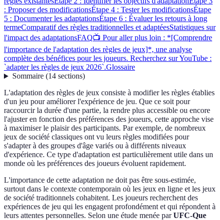
règles existantes
Étape 2 : Identifier les objectifs d'adaptation
Étape 3
: Proposer des modifications
Étape 4 : Tester les modifications
Étape
5 : Documenter les adaptations
Étape 6 : Évaluer les retours à long
terme
Comparatif des règles traditionnelles et adaptées
Statistiques sur
l'impact des adaptations
FAQ
📺 Pour aller plus loin : *[Comprendre
l'importance de l'adaptation des règles de jeux]*, une analyse
complète des bénéfices pour les joueurs. Recherchez sur YouTube :
`adapter les règles de jeux 2026`.
Glossaire
Sommaire
(
14
sections
)
L'adaptation des règles de jeux consiste à modifier les règles établies
d'un jeu pour améliorer l'expérience de jeu. Que ce soit pour
raccourcir la durée d'une partie, la rendre plus accessible ou encore
l'ajuster en fonction des préférences des joueurs, cette approche vise
à maximiser le plaisir des participants. Par exemple, de nombreux
jeux de société classiques ont vu leurs règles modifiées pour
s'adapter à des groupes d'âge variés ou à différents niveaux
d'expérience. Ce type d'adaptation est particulièrement utile dans un
monde où les préférences des joueurs évoluent rapidement.
L'importance de cette adaptation ne doit pas être sous-estimée,
surtout dans le contexte contemporain où les jeux en ligne et les jeux
de société traditionnels cohabitent. Les joueurs recherchent des
expériences de jeu qui les engagent profondément et qui répondent à
leurs attentes personnelles. Selon une étude menée par
UFC-Que