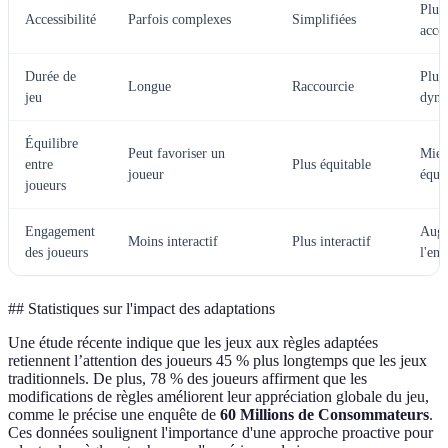
Plus
Accessibilité
Parfois complexes
Simplifiées
acces
Durée de
Plus
Longue
Raccourcie
jeu
dyna
Équilibre
Peut favoriser un
Mie
entre
Plus équitable
joueur
équil
joueurs
Engagement
Aug
Moins interactif
Plus interactif
des joueurs
l'en
## Statistiques sur l'impact des adaptations
Une étude récente indique que les jeux aux règles adaptées
retiennent l’attention des joueurs 45 % plus longtemps que les jeux
traditionnels. De plus, 78 % des joueurs affirment que les
modifications de règles améliorent leur appréciation globale du jeu,
comme le précise une enquête de
60 Millions de Consommateurs
.
Ces données soulignent l'importance d'une approche proactive pour