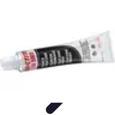
Règles et Jeux
Jeux de société
Astuces et conseils
Création de Jeux
Jeux de
Cartes
Création de jeux
Règles et Jeux