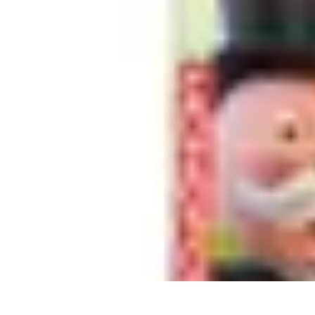
Règles et Jeux
Jeux de société
Astuces et conseils
Création de Jeux
Jeux de Cartes
Créa
Règles et Jeux