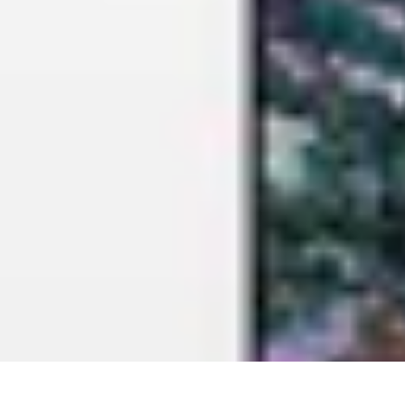
Règles et Jeux
Jeux de société
Astuces et conseils
Création de Jeux
Jeux de Cartes
Créa
Règles et Jeux