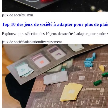
jeux de société
6
min
Top 10 des jeux de société à adapter pour plus de plai
Explorez notre sélection des 10 jeux de société à adapter pour rendre 
jeux de société
adaptation
divertissement