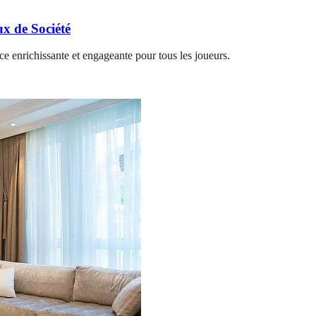
ux de Société
e enrichissante et engageante pour tous les joueurs.