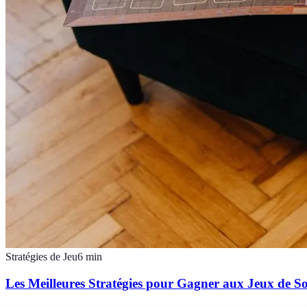
Stratégies de Jeu
6
min
Les Meilleures Stratégies pour Gagner aux Jeux de So