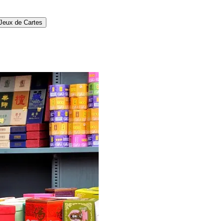
Jeux de Cartes