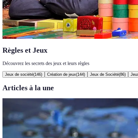
Règles et Jeux
Découvrez les secrets des jeux et leurs règles
Jeux de société
(
146
)
Création de jeux
(
144
)
Jeux de Société
(
86
)
Jeu
Articles à la une