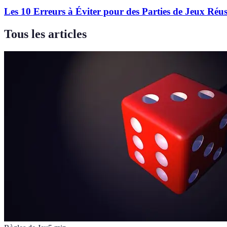
Les 10 Erreurs à Éviter pour des Parties de Jeux Réus
Tous les articles