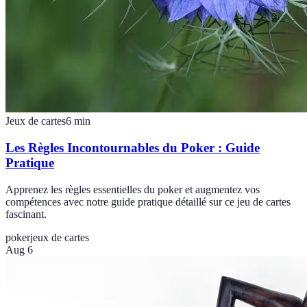
Jeux de cartes
6
min
Les Règles Incontournables du Poker : Guide
Pratique
Apprenez les règles essentielles du poker et augmentez vos
compétences avec notre guide pratique détaillé sur ce jeu de cartes
fascinant.
poker
jeux de cartes
Aug 6