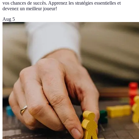
vos chances de succès. Apprenez les stratégies essentielles et
devenez un meilleur joueur!
Aug 5