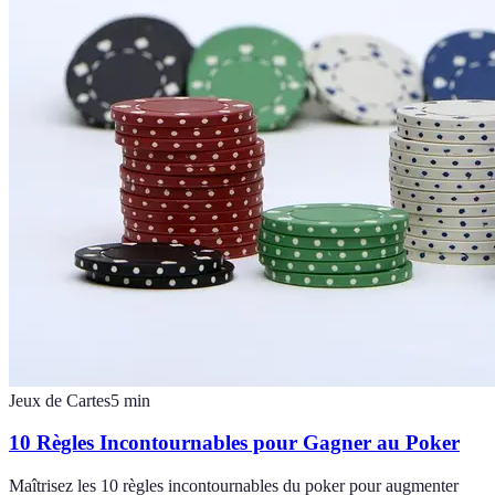
Jeux de Cartes
5
min
10 Règles Incontournables pour Gagner au Poker
Maîtrisez les 10 règles incontournables du poker pour augmenter