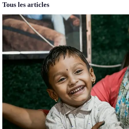
Tous les articles