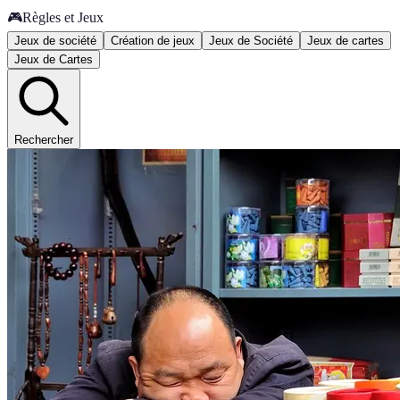
🎮
Règles et Jeux
Jeux de société
Création de jeux
Jeux de Société
Jeux de cartes
Jeux de Cartes
Rechercher