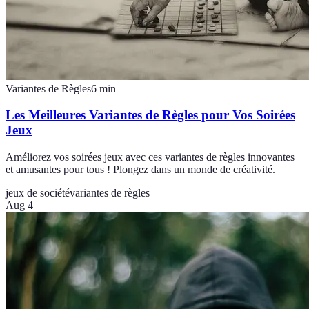
Variantes de Règles
6
min
Les Meilleures Variantes de Règles pour Vos Soirées
Jeux
Améliorez vos soirées jeux avec ces variantes de règles innovantes
et amusantes pour tous ! Plongez dans un monde de créativité.
jeux de société
variantes de règles
Aug 4