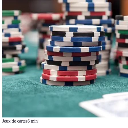
Jeux de cartes
6
min