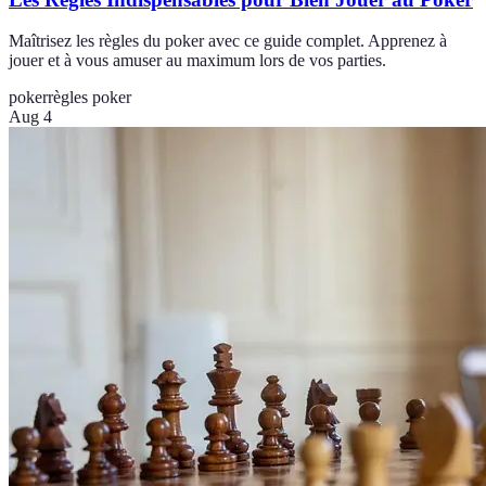
Maîtrisez les règles du poker avec ce guide complet. Apprenez à
jouer et à vous amuser au maximum lors de vos parties.
poker
règles poker
Aug 4