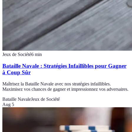
Jeux de Société
6
min
Bataille Navale : Stratégies Infaillibles pour Gagner
à Coup Sûr
Maîtrisez la Bataille Navale avec nos stratégies infaillibles.
Maximisez vos chances de gagner et impressionnez vos adversaires.
Bataille Navale
Jeux de Société
Aug 5