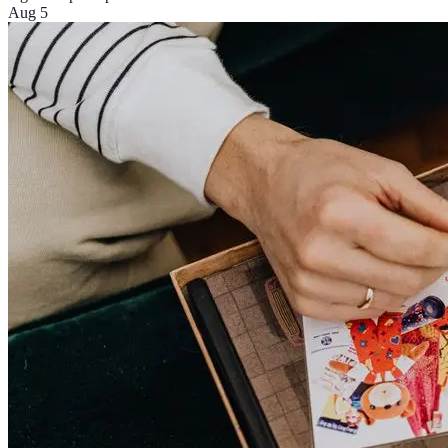
Aug 5