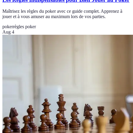
Maîtrisez les règles du poker avec ce guide complet. Apprenez à
jouer et à vous amuser au maximum lors de vos parties.
poker
règles poker
Aug 4