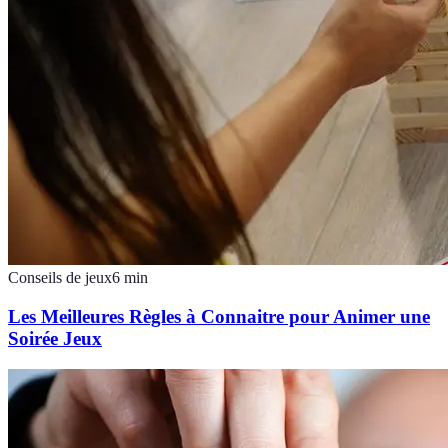
Conseils de jeux
6
min
Les Meilleures Règles à Connaitre pour Animer une
Soirée Jeux