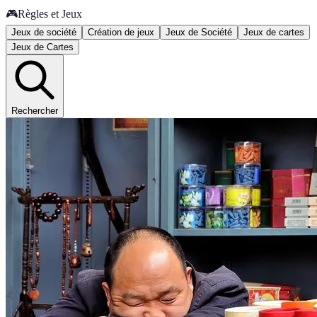
🎮
Règles et Jeux
Jeux de société
Création de jeux
Jeux de Société
Jeux de cartes
Jeux de Cartes
Rechercher