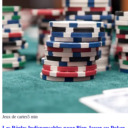
Jeux de cartes
5
min
Les Règles Indispensables pour Bien Jouer au Poker