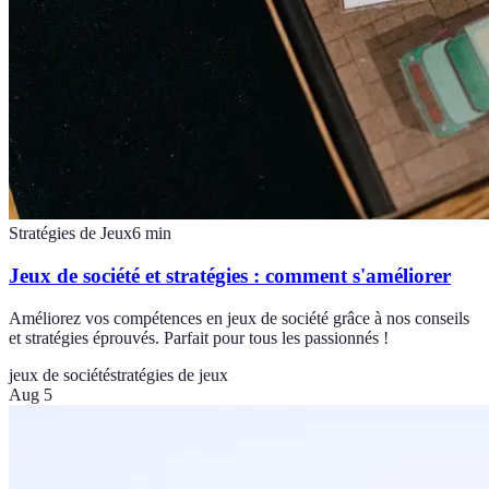
Stratégies de Jeux
6
min
Jeux de société et stratégies : comment s'améliorer
Améliorez vos compétences en jeux de société grâce à nos conseils
et stratégies éprouvés. Parfait pour tous les passionnés !
jeux de société
stratégies de jeux
Aug 5