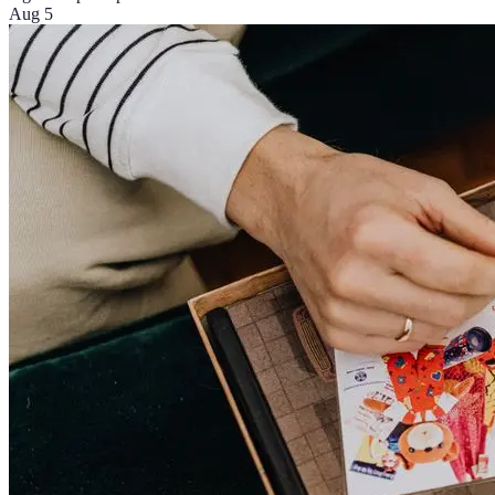
Aug 5