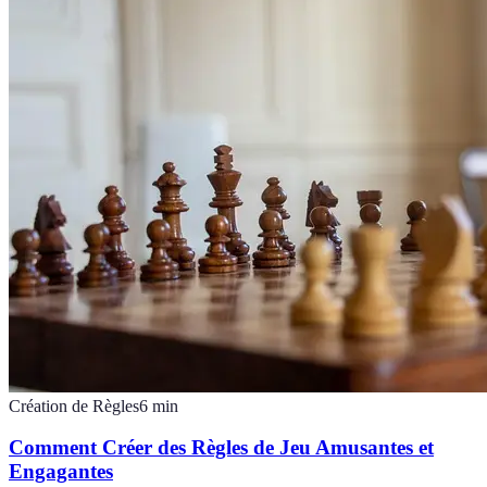
Création de Règles
6
min
Comment Créer des Règles de Jeu Amusantes et
Engagantes