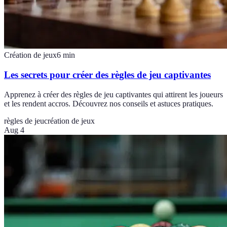
Création de jeux
6
min
Les secrets pour créer des règles de jeu captivantes
Apprenez à créer des règles de jeu captivantes qui attirent les joueurs
et les rendent accros. Découvrez nos conseils et astuces pratiques.
règles de jeu
création de jeux
Aug 4