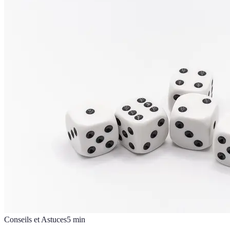
Conseils et Astuces
5
min