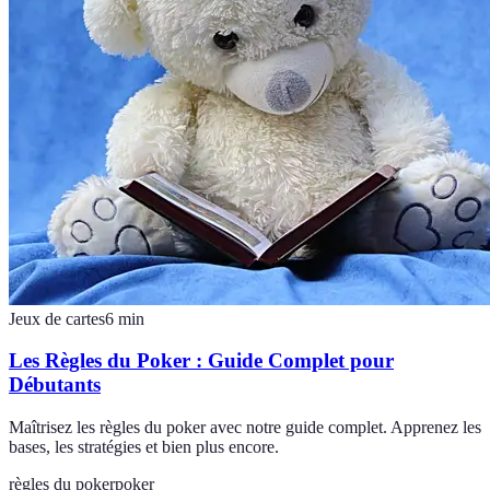
Jeux de cartes
6
min
Les Règles du Poker : Guide Complet pour
Débutants
Maîtrisez les règles du poker avec notre guide complet. Apprenez les
bases, les stratégies et bien plus encore.
règles du poker
poker