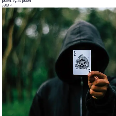
poker
règles poker
Aug 4