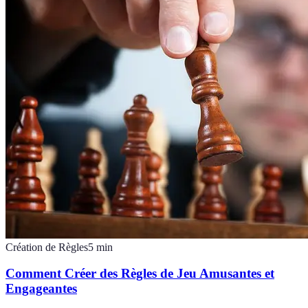
Création de Règles
5
min
Comment Créer des Règles de Jeu Amusantes et
Engageantes