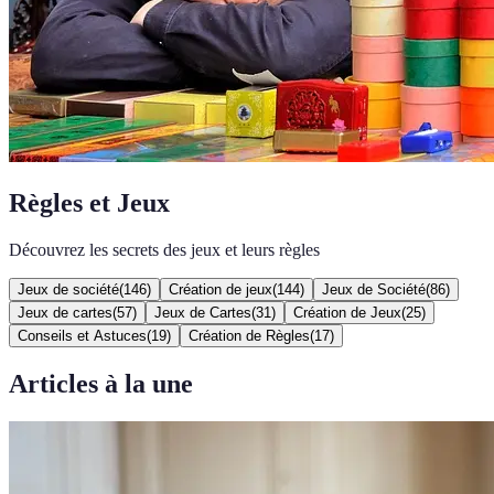
Règles et Jeux
Découvrez les secrets des jeux et leurs règles
Jeux de société
(
146
)
Création de jeux
(
144
)
Jeux de Société
(
86
)
Jeux de cartes
(
57
)
Jeux de Cartes
(
31
)
Création de Jeux
(
25
)
Conseils et Astuces
(
19
)
Création de Règles
(
17
)
Articles à la une