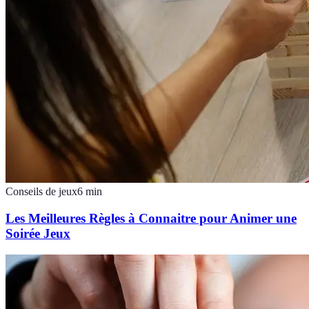
Conseils de jeux
6
min
Les Meilleures Règles à Connaitre pour Animer une
Soirée Jeux