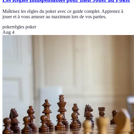
Maîtrisez les règles du poker avec ce guide complet. Apprenez à
jouer et à vous amuser au maximum lors de vos parties.
poker
règles poker
Aug 4