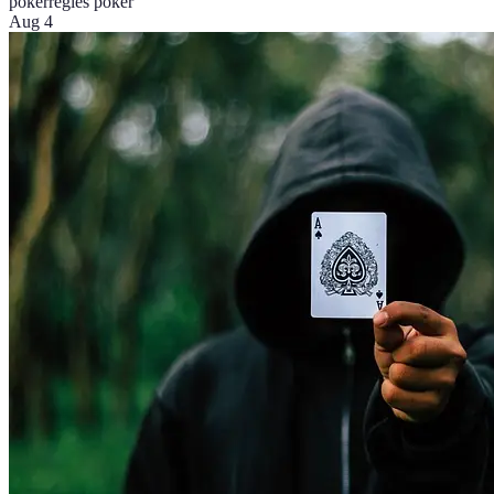
poker
règles poker
Aug 4