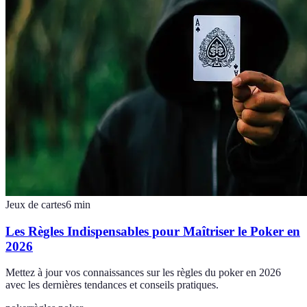
Jeux de cartes
6
min
Les Règles Indispensables pour Maîtriser le Poker en
2026
Mettez à jour vos connaissances sur les règles du poker en 2026
avec les dernières tendances et conseils pratiques.