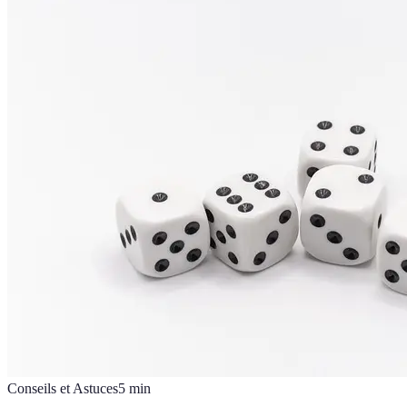
Conseils et Astuces
5
min