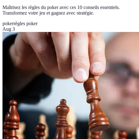
Maîtrisez les règles du poker avec ces 10 conseils essentiels.
Transformez votre jeu et gagnez avec stratégie.
poker
règles poker
Aug 3