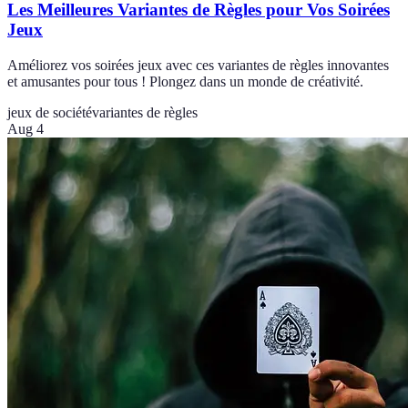
Les Meilleures Variantes de Règles pour Vos Soirées
Jeux
Améliorez vos soirées jeux avec ces variantes de règles innovantes
et amusantes pour tous ! Plongez dans un monde de créativité.
jeux de société
variantes de règles
Aug 4