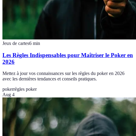
Jeux de cartes
6
min
Les Règles Indispensables pour Maîtriser le Poker en
2026
Mettez à jour vos connaissances sur les règles du poker en 2026
avec les dernières tendances et conseils pratiques.
poker
règles poker
Aug 4