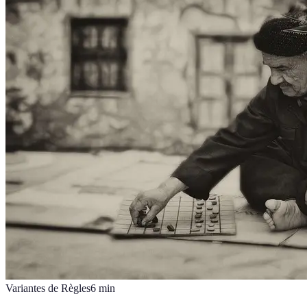
Variantes de Règles
6
min