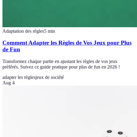
Adaptation des règles
5
min
Comment Adapter les Règles de Vos Jeux pour Plus
de Fun
Transformez chaque partie en ajustant les règles de vos jeux
préférés. Suivez ce guide pratique pour plus de fun en 2026 !
adapter les règles
jeux de société
Aug 4