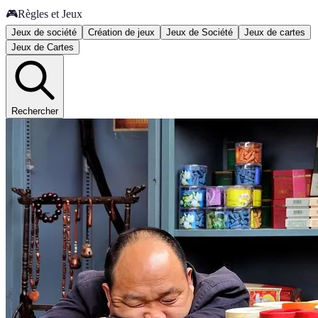
🎮
Règles et Jeux
Jeux de société
Création de jeux
Jeux de Société
Jeux de cartes
Jeux de Cartes
Rechercher