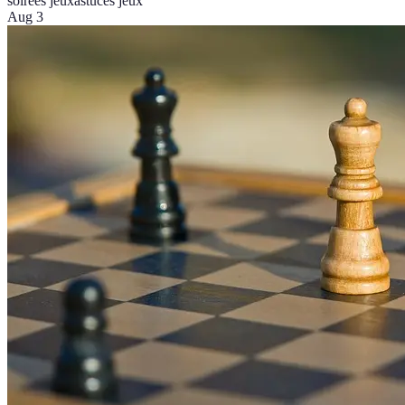
soirées jeux
astuces jeux
Aug 3