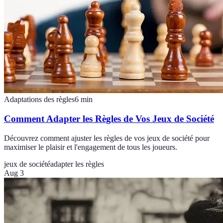
Adaptations des règles
6
min
Comment Adapter les Règles de Vos Jeux de Société
Découvrez comment ajuster les règles de vos jeux de société pour
maximiser le plaisir et l'engagement de tous les joueurs.
jeux de société
adapter les règles
Aug 3