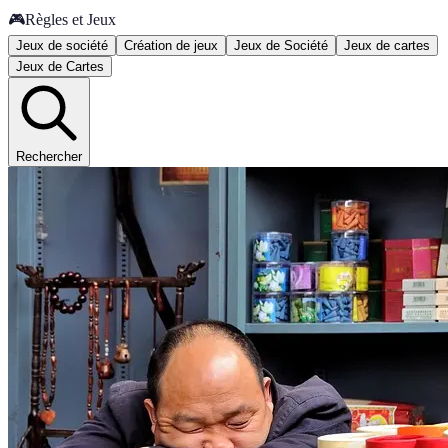
🎮
Règles et Jeux
Jeux de société
Création de jeux
Jeux de Société
Jeux de cartes
Jeux de Cartes
Rechercher