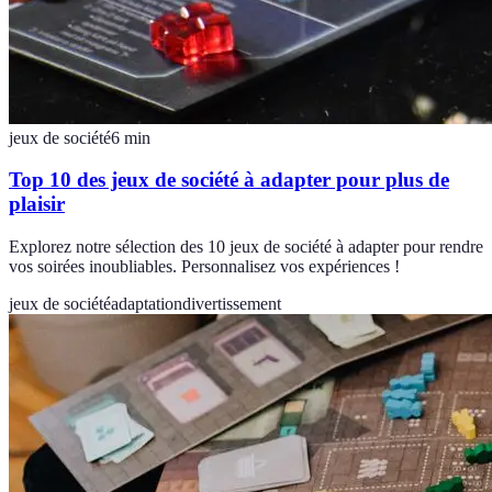
jeux de société
6
min
Top 10 des jeux de société à adapter pour plus de
plaisir
Explorez notre sélection des 10 jeux de société à adapter pour rendre
vos soirées inoubliables. Personnalisez vos expériences !
jeux de société
adaptation
divertissement