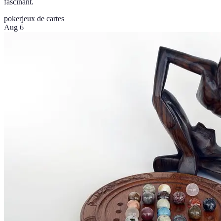
fascinant.
poker
jeux de cartes
Aug 6