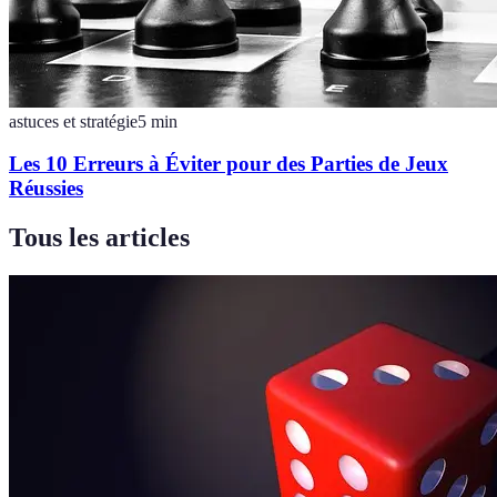
astuces et stratégie
5
min
Les 10 Erreurs à Éviter pour des Parties de Jeux
Réussies
Tous les articles