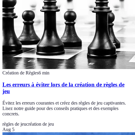
Création de Règles
6
min
Les erreurs à éviter lors de la création de règles de
jeu
Évitez les erreurs courantes et créez des règles de jeu captivantes.
Lisez notre guide pour des conseils pratiques et des exemples
concrets.
règles de jeu
création de jeu
Aug 5