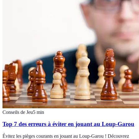
Conseils de Jeu
5
min
Top 7 des erreurs à éviter en jouant au Loup-Garou
Évitez les pièges courants en jouant au Loup-Garou ! Découvrez