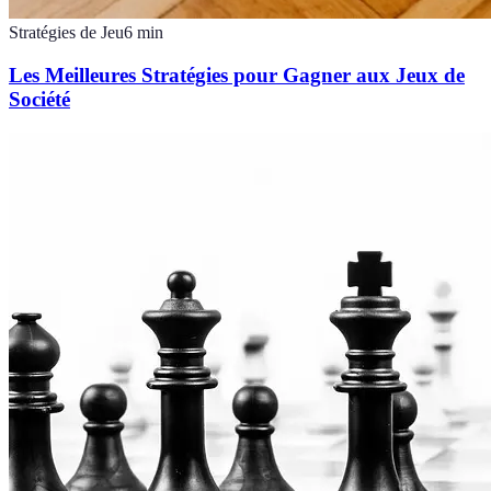
Stratégies de Jeu
6
min
Les Meilleures Stratégies pour Gagner aux Jeux de
Société