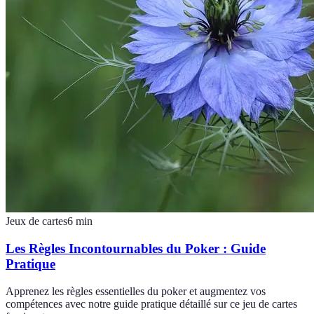
Jeux de cartes
6
min
Les Règles Incontournables du Poker : Guide
Pratique
Apprenez les règles essentielles du poker et augmentez vos
compétences avec notre guide pratique détaillé sur ce jeu de cartes