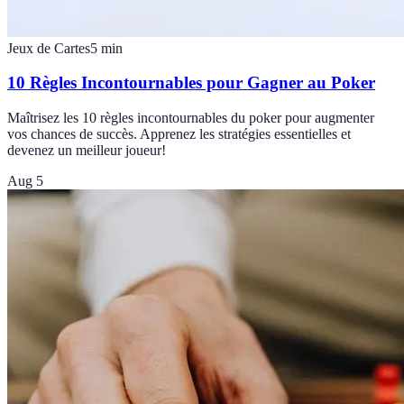
Jeux de Cartes
5
min
10 Règles Incontournables pour Gagner au Poker
Maîtrisez les 10 règles incontournables du poker pour augmenter
vos chances de succès. Apprenez les stratégies essentielles et
devenez un meilleur joueur!
Aug 5