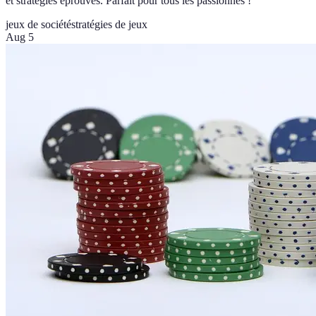
et stratégies éprouvés. Parfait pour tous les passionnés !
jeux de société
stratégies de jeux
Aug 5