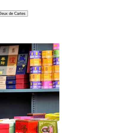
Jeux de Cartes