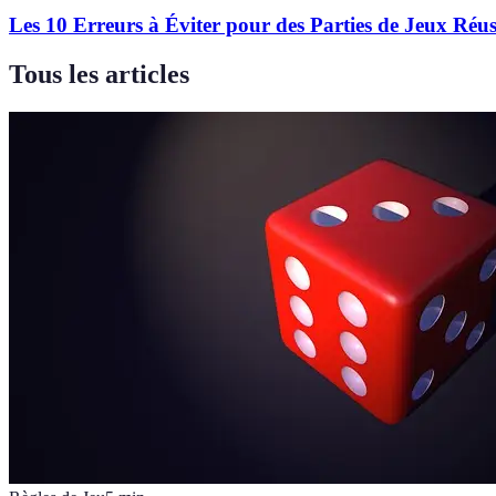
Les 10 Erreurs à Éviter pour des Parties de Jeux Réus
Tous les articles