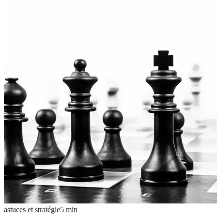
astuces et stratégie
5
min