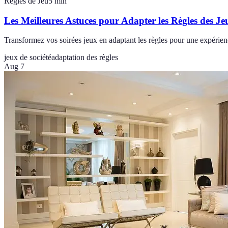
Règles de Jeu
5
min
Les Meilleures Astuces pour Adapter les Règles des Je
Transformez vos soirées jeux en adaptant les règles pour une expérienc
jeux de société
adaptation des règles
Aug 7